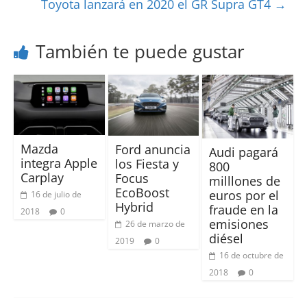
Toyota lanzará en 2020 el GR Supra GT4
→
También te puede gustar
Mazda
Ford anuncia
Audi pagará
integra Apple
los Fiesta y
800
Carplay
Focus
milllones de
EcoBoost
euros por el
16 de julio de
Hybrid
fraude en la
2018
0
emisiones
26 de marzo de
diésel
2019
0
16 de octubre de
2018
0