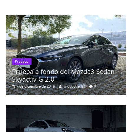
dan
Pruebas
Probamos el Audi Q8 50 TDI: el SU
más espectacular de la marca
8 de septiembre de 2019
Nacho
0