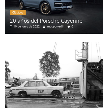
Clásicos
50 años del BMW 1602: el primer
eléctrico del fabricante bávaro
4 de mayo de 2022
mospotter84
0
Seguridad
Llamada a revisión en varios mod
Toyota y Lexus por la bomba de