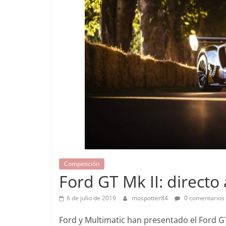
Pruebas
Competición
Pequeño gr
Ford GT Mk II: directo 
probamos e
EQ
6 de julio de 2019
mospotter84
0 comentarios
14 de febrero de 
Ford y Multimatic han presentado el Ford GT