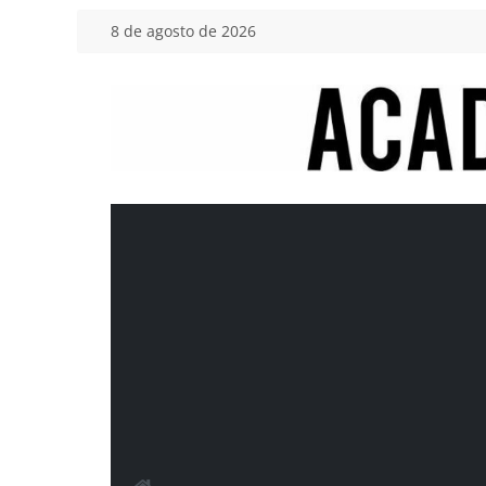
Saltar
8 de agosto de 2026
al
contenido
Academia
del
Motor
Tu
blog
de
coches