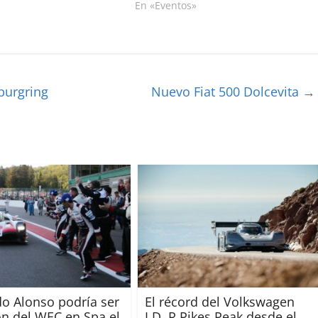
En «Eventos»
burgring
Nuevo Fiat 500 Dolcevita
→
o Alonso podría ser
El récord del Volkswagen
 del WEC en Spa el
I.D. R Pikes Peak desde el