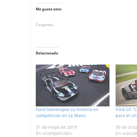
Me gusta esto:
Cargando...
Relacionado
Ford homenajea su historia en
Ford GT “C
competición en Le Mans
para el cir
31 de mayo de 2019
30 de oct
En «Competición»
En «Lanza