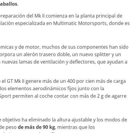
caballos
.
reparación del Mk II comienza en la planta principal de
alación especializada en Multimatic Motorsports, donde es
Clásicos
upé W140: 30
Audi RS6: 20 años de
 de los
námicas y de motor, muchos de sus componentes han sido
deportividad
enz más caros
corpora un alerón trasero doble, un nuevo splitter y un
25 de julio de 2022
mospotter84
 nuevas lamas de ventilación y deflectores, que ayudan a
22
mospotter84
0
el GT Mk II genere más de un 400 por cien más de carga
los elementos aerodinámicos fijos junto con la
 Sport permiten al coche contar con más de 2 g de agarre
evisión en
Seguridad
ase A fabricados
50 años del Mercedes-Be
-2019
ESF 13: un experimento 
te objetivo ha eliminado la altura ajustable y los modos de
e 2020
mospotter84
seguridad
de peso
de más de 90 kg
, mientras que los