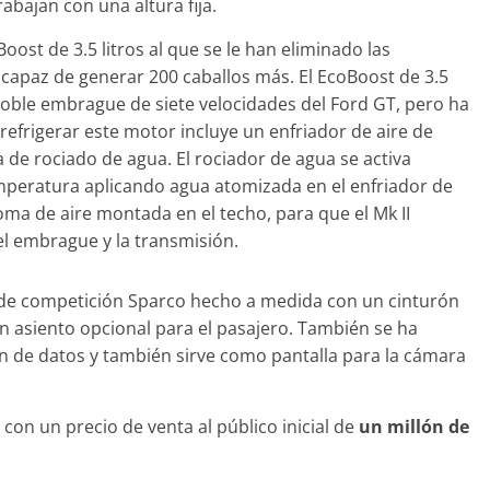
abajan con una altura fija.
31 de mayo de 2022
mospotter84
oost de 3.5 litros al que se le han eliminado las
s capaz de generar 200 caballos más. El EcoBoost de 3.5
doble embrague de siete velocidades del Ford GT, pero ha
 refrigerar este motor incluye un enfriador de aire de
 de rociado de agua. El rociador de agua se activa
mperatura aplicando agua atomizada en el enfriador de
ma de aire montada en el techo, para que el Mk II
 el embrague y la transmisión.
o de competición Sparco hecho a medida con un cinturón
n asiento opcional para el pasajero. También se ha
n de datos y también sirve como pantalla para la cámara
, con un precio de venta al público inicial de
un millón de