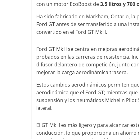
con un motor EcoBoost de
3.5 litros y 700 
Ha sido fabricado en Markham, Ontario, la p
Ford GT antes de ser transferido a una inst
Clásicos
convertido en el Ford GT Mk II.
Clase S Co
años de uno
Ford GT Mk II se centra en mejoras aerodi
Mercedes-B
probados en las carreras de resistencia. In
difusor delantero de competición, junto con
31 de enero de 20
mejorar la carga aerodinámica trasera.
Estos cambios aerodinámicos permiten que 
aerodinámica que el Ford GT; mientras que 
Seguridad
suspensión y los neumáticos Michelin Pilot
Llamada a r
lateral.
Mercedes Cl
entre 2017
El GT Mk II es más ligero y para alcanzar es
4 de septiembre d
conducción, lo que proporciona un ahorro 
0