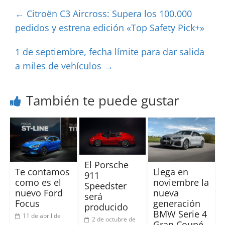
←
Citroën C3 Aircross: Supera los 100.000
pedidos y estrena edición «Top Safety Pick+»
1 de septiembre, fecha límite para dar salida
a miles de vehículos
→
También te puede gustar
El Porsche
Te contamos
Llega en
911
como es el
noviembre la
Speedster
nuevo Ford
nueva
será
Focus
generación
producido
BMW Serie 4
11 de abril de
2 de octubre de
Gran Coupé