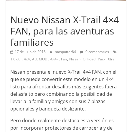
Lanzamientos
Nuevo Nissan X-Trail 4×4
FAN, para las aventuras
familiares
17 de julio de 2018
mospotter84
0 comentarios
,
,
,
,
,
,
,
1.6 dCi
4x4
ALL MODE 4X4-i
Fan
Nissan
Offroad
Pack
Xtrail
Nissan presenta el nuevo X-Trail 4×4 FAN, con el
que se puede convertir este modelo en un 4×4
listo para afrontar desafíos más exigentes fuera
del asfalto pero combinando la posibilidad de
llevar a la familia y amigos con sus 7 plazas
opcionales y banqueta deslizante.
Pero donde realmente destaca esta versión es
por incorporar protectores de carrocería y de