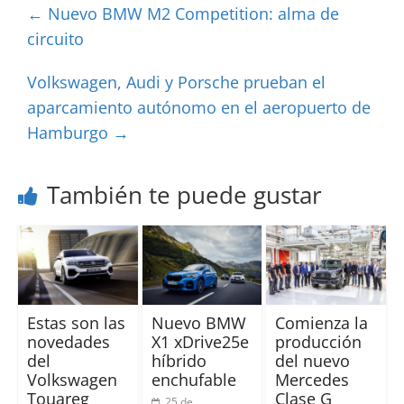
←
Nuevo BMW M2 Competition: alma de
circuito
Volkswagen, Audi y Porsche prueban el
aparcamiento autónomo en el aeropuerto de
Hamburgo
→
También te puede gustar
Estas son las
Nuevo BMW
Comienza la
novedades
X1 xDrive25e
producción
del
híbrido
del nuevo
Volkswagen
enchufable
Mercedes
Touareg
Clase G
25 de