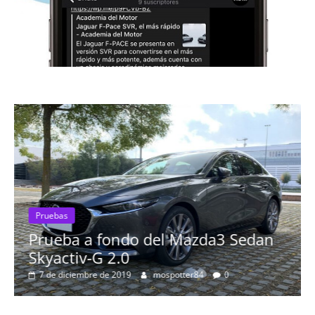
 fondo del Mazda3 Sedan
Pruebas
-G 2.0
Probamos el 
re de 2019
mospotter84
0
más espectac
8 de septiembre de 