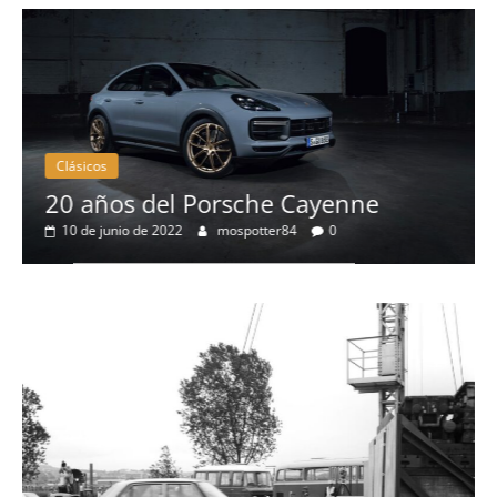
Clásicos
s del Porsche Cayenne
50 años d
io de 2022
mospotter84
0
eléctrico 
4 de mayo de 20