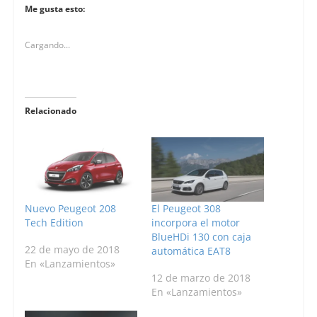
Me gusta esto:
Cargando...
Relacionado
Nuevo Peugeot 208
El Peugeot 308
Tech Edition
incorpora el motor
BlueHDi 130 con caja
22 de mayo de 2018
automática EAT8
En «Lanzamientos»
12 de marzo de 2018
En «Lanzamientos»