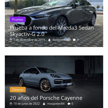
Pruebas
Prueba a fondo del Mazda3 Sedan
Skyactiv-G 2.0
7 de diciembre de 2019
mospotter84
0
Clásicos
20 años del Porsche Cayenne
10 de junio de 2022
mospotter84
0