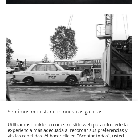
a
l
Seguridad
Sentimos molestar con nuestras galletas
Mercedes-Benz ESF 05: 50 años de
seguridad
Utilizamos cookies en nuestro sitio web para ofrecerle la
experiencia más adecuada al recordar sus preferencias y
21 de octubre de 2021
mospotter84
0
visitas repetidas. Al hacer clic en "Aceptar todas", usted