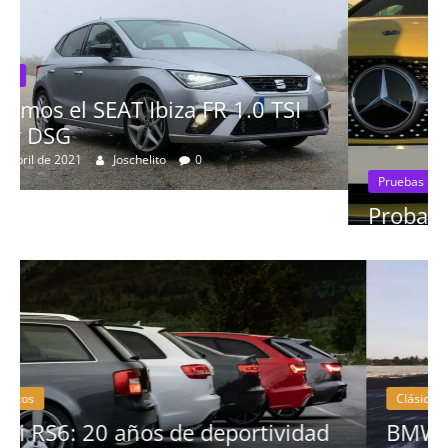
SI
Pruebas
Probamos el Mercedes-Benz A200d
19 de abril de 2020
Joschelito
0
Clásicos