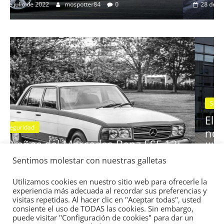
dad
BMW Serie 7: lujo desde 1977
28 de junio de 2022
mospotter84
0
Seguridad
Vídeo
El Mazda CX-5 2022 logra la máxi
nota en las pruebas de seguridad 
Sentimos molestar con nuestras galletas
F 13:
IIHS
11 de noviembre de 2021
mospotter84
0
Utilizamos cookies en nuestro sitio web para ofrecerle la
experiencia más adecuada al recordar sus preferencias y
visitas repetidas. Al hacer clic en "Aceptar todas", usted
consiente el uso de TODAS las cookies. Sin embargo,
puede visitar "Configuración de cookies" para dar un