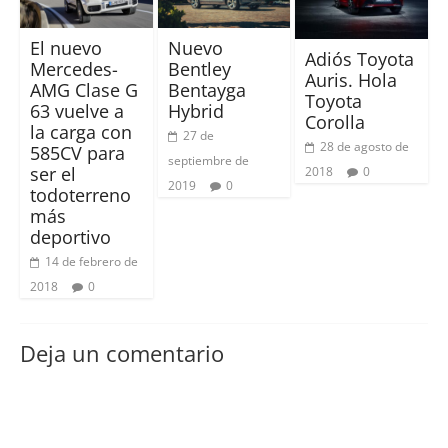
El nuevo
Nuevo
Adiós Toyota
Mercedes-
Bentley
Auris. Hola
AMG Clase G
Bentayga
Toyota
63 vuelve a
Hybrid
Corolla
la carga con
27 de
28 de agosto de
585CV para
septiembre de
ser el
2018
0
2019
0
todoterreno
más
deportivo
14 de febrero de
2018
0
Deja un comentario