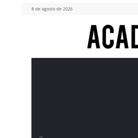
Saltar
8 de agosto de 2026
al
contenido
Academia
del
Motor
Tu
blog
de
coches