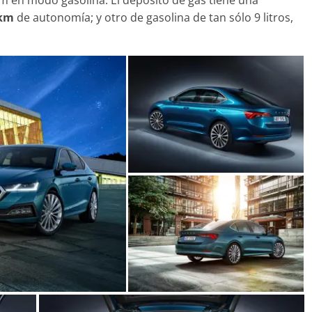
 km
de autonomía; y otro de gasolina de tan sólo 9 litros,
enz ESF 05: 50
guridad
 2021
mospotter84
0