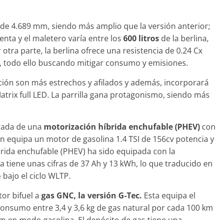
 de 4.689 mm, siendo más amplio que la versión anterior;
nta y el maletero varía entre los
600 litros
de la berlina,
Clásicos
otra parte, la berlina ofrece una resistencia de 0.24 Cx
l Porsche
50 años del BMW 1602: 
, todo ello buscando mitigar consumo y emisiones.
primer eléctrico del
ación son más estrechos y afilados y además, incorporará
22
mospotter84
0
fabricante bávaro
atrix full LED. La parrilla gana protagonismo, siendo más
4 de mayo de 2022
mospotter84
egada de una
motorización híbrida enchufable (PHEV)
con
n equipa un motor de gasolina 1.4 TSI de 156cv potencia y
brida enchufable (PHEV) ha sido equipada con la
a tiene unas cifras de 37 Ah y 13 kWh, lo que traducido en
Seguridad
bajo el ciclo WLTP.
Llamada a revisión en va
modelos Toyota y Lexus 
or bifuel a
gas GNC, la versión
G-Tec.
Esta equipa el
la bomba de gasolina
onsumo entre 3,4 y 3,6 kg de gas natural por cada 100 km
2 de julio de 2021
mospotter84
0
km en modo gasolina. El depósito de gas tiene una