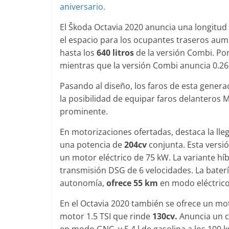
aniversario.
El Škoda Octavia 2020 anuncia una longitud
el espacio para los ocupantes traseros aume
Clásicos
Clásicos
hasta los
640 litros
de la versión Combi. Por 
BMW Serie 7: lujo desde
20 años de
mientras que la versión Combi anuncia 0.26
1977
Cayenne
Pasando al diseño, los faros de esta gener
28 de junio de 2022
mospotter84
0
10 de junio de 20
la posibilidad de equipar faros delanteros M
prominente.
En motorizaciones ofertadas, destaca la ll
una potencia de
204cv
conjunta. Esta versió
un motor eléctrico de 75 kW. La variante hí
Seguridad
Vídeo
transmisión DSG de 6 velocidades. La baterí
El Mazda CX-5 2022 logra la
autonomía,
ofrece 55 km
en modo eléctrico 
máxima nota en las pruebas
de seguridad del IIHS
En el Octavia 2020 también se ofrece un mot
motor 1.5 TSI que rinde
130cv.
Anuncia un c
11 de noviembre de 2021
mospotter84
0
en modo GNC, y 5,4 l de gasolina a los 100 