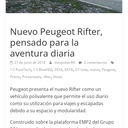
Lanzamientos
Nuevo Peugeot Rifter,
pensado para la
aventura diaria
21 de junio de 2018
mospotter84
0 comentarios
,
,
,
,
,
,
,
1.2 PureTech
1.5 BlueHDI
2018
EAT8
GT-Line
nuevo
Peugeot
,
,
,
Precio
Presentado
rifter
Venta
Peugeot presenta el nuevo Rifter como un
vehículo polivalente que permite el uso diario
como su utilización para viajes y escapadas
debido a su espacio y modularidad.
Construido sobre la plataforma EMP2 del Grupo