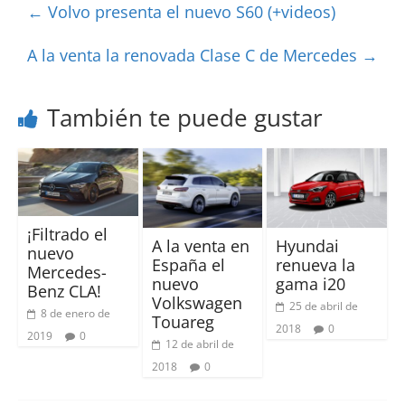
←
Volvo presenta el nuevo S60 (+videos)
A la venta la renovada Clase C de Mercedes
→
También te puede gustar
¡Filtrado el
A la venta en
Hyundai
nuevo
España el
renueva la
Mercedes-
nuevo
gama i20
Benz CLA!
Volkswagen
25 de abril de
8 de enero de
Touareg
2018
0
2019
0
12 de abril de
2018
0