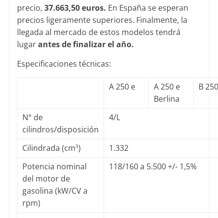
precio,
37.663,50 euros.
En España se esperan
precios ligeramente superiores. Finalmente, la
llegada al mercado de estos modelos tendrá
lugar
antes de finalizar el año.
Especificaciones técnicas:
A 250 e
A 250 e
B 250
Berlina
N° de
4/L
cilindros/disposición
Cilindrada (cm
)
1.332
3
Potencia nominal
118/160 a 5.500 +/- 1,5%
del motor de
gasolina (kW/CV a
rpm)