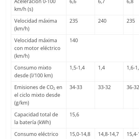
Aceleración 0-100
6,6
6,7
6,8
km/h (s)
Velocidad máxima
235
240
235
(km/h)
Velocidad máxima
140
con motor eléctrico
(km/h)
Consumo mixto
1,5-1,4
1,4
1,6-1
desde (l/100 km)
Emisiones de CO
en
34-33
33-32
36-3
2
el ciclo mixto desde
(g/km)
Capacidad total de
15,6
la batería (kWh)
Consumo eléctrico
15,0-14,8
14,8-14,7
15,4-