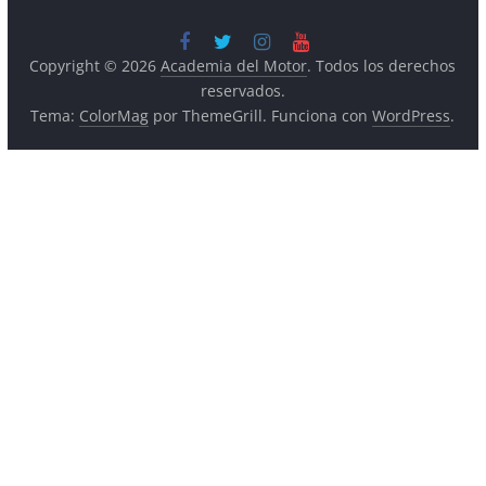
Copyright © 2026
Academia del Motor
. Todos los derechos
reservados.
Tema:
ColorMag
por ThemeGrill. Funciona con
WordPress
.