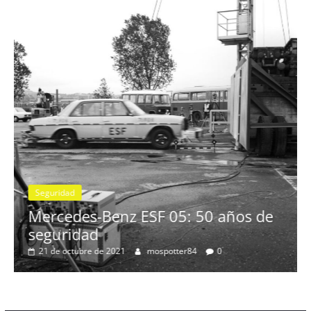
Seguridad
Llamada a revisión en vario
Toyota y Lexus por la bomba
gasolina
2 de julio de 2021
mospotter84
0
0 años de
0