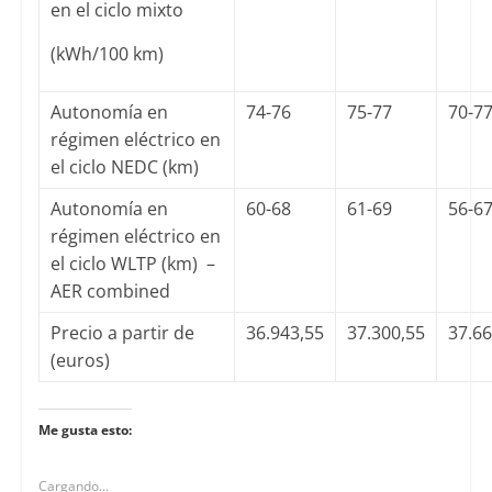
en el ciclo mixto
(kWh/100 km)
Autonomía en
74-76
75-77
70-7
régimen eléctrico en
el ciclo NEDC (km)
Autonomía en
60-68
61-69
56-6
régimen eléctrico en
el ciclo WLTP (km) –
AER combined
Precio a partir de
36.943,55
37.300,55
37.66
(euros)
Me gusta esto:
Cargando...