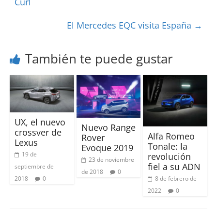
Curl
El Mercedes EQC visita España
→
También te puede gustar
UX, el nuevo
Nuevo Range
crossver de
Alfa Romeo
Rover
Lexus
Tonale: la
Evoque 2019
19 de
revolución
23 de noviembre
fiel a su ADN
septiembre de
de 2018
0
8 de febrero de
2018
0
2022
0