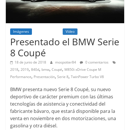
Imágenes
Lanzamientos
Vídeo
Presentado el BMW Serie
8 Coupé
18 de junio de 2018
mospotter84
0 comentarios
,
,
,
,
,
2018
2019
840d
bmw
Coupé
M850i xDrive Coupe M
,
,
,
Performance
Presentación
Serie 8
TwinPower Turbo V8
BMW presenta nuevo Serie 8 Coupé, su nuevo
deportivo de carácter premium con las últimas
tecnologías de asistencia y conectividad del
fabricante bávaro, que estará disponible para la
venta en noviembre en dos motorizaciones, una
gasolina y otra diésel.