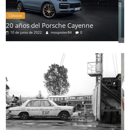
Clásicos
50 años del BMW 1602: el primer
eléctrico del fabricante bávaro
4 de mayo de 2022
mospotter84
0
Seguridad
Llamada a revisión en varios modelos
Toyota y Lexus por la bomba de