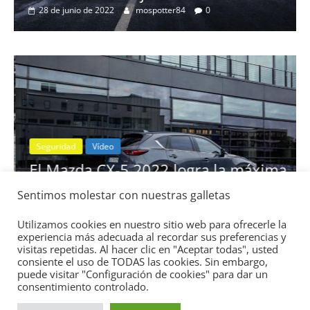
28 de junio de 2022
mospotter84
0
Seguridad
Vídeo
El Mazda CX-5 2022 logra la máxima
nota en las pruebas de seguridad del
Sentimos molestar con nuestras galletas
IIHS
11 de noviembre de 2021
mospotter84
0
Utilizamos cookies en nuestro sitio web para ofrecerle la
experiencia más adecuada al recordar sus preferencias y
visitas repetidas. Al hacer clic en "Aceptar todas", usted
consiente el uso de TODAS las cookies. Sin embargo,
puede visitar "Configuración de cookies" para dar un
consentimiento controlado.