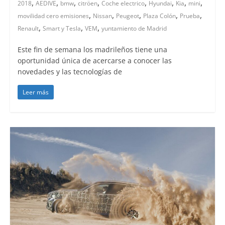
,
,
,
,
,
,
,
,
2018
AEDIVE
bmw
citröen
Coche electrico
Hyundai
Kia
mini
,
,
,
,
,
movilidad cero emisiones
Nissan
Peugeot
Plaza Colón
Prueba
,
,
,
Renault
Smart y Tesla
VEM
yuntamiento de Madrid
Este fin de semana los madrileños tiene una
oportunidad única de acercarse a conocer las
novedades y las tecnologías de
Leer más