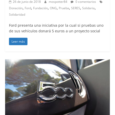
26 de junio de 2018
mospotter84
0 comentarios
,
,
,
,
,
,
,
Donación
Ford
Fundación
ONG
Prueba
SERES
Solidaria
Solidaridad
Ford presenta una iniciativa por la cual si pruebas uno
de sus vehículos donará 5 euros a un proyecto social
Leer más