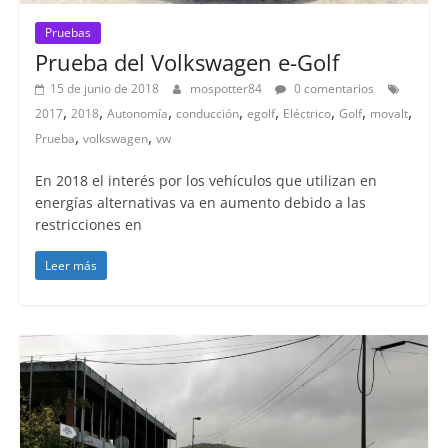
Pruebas
Prueba del Volkswagen e-Golf
15 de junio de 2018
mospotter84
0 comentarios
,
,
,
,
,
,
,
,
2017
2018
Autonomía
conducción
egolf
Eléctrico
Golf
movalt
,
,
Prueba
volkswagen
vw
En 2018 el interés por los vehículos que utilizan en
energías alternativas va en aumento debido a las
restricciones en
Leer más