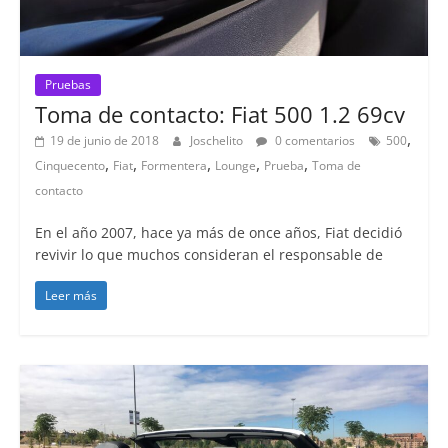
Pruebas
Toma de contacto: Fiat 500 1.2 69cv
,
19 de junio de 2018
Joschelito
0 comentarios
500
,
,
,
,
,
Cinquecento
Fiat
Formentera
Lounge
Prueba
Toma de
contacto
En el año 2007, hace ya más de once años, Fiat decidió
revivir lo que muchos consideran el responsable de
Leer más