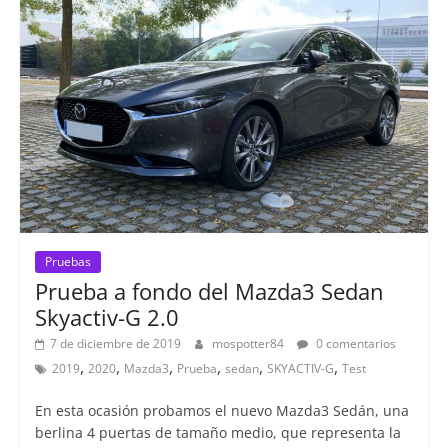
Pruebas
Prueba a fondo del Mazda3 Sedan
Skyactiv-G 2.0
7 de diciembre de 2019
mospotter84
0 comentarios
,
,
,
,
,
,
2019
2020
Mazda3
Prueba
sedan
SKYACTIV-G
Test
En esta ocasión probamos el nuevo Mazda3 Sedán, una
berlina 4 puertas de tamaño medio, que representa la