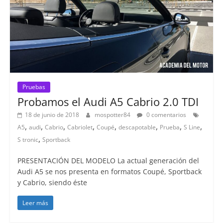
Pruebas
Probamos el Audi A5 Cabrio 2.0 TDI
18 de junio de 2018
mospotter84
0 comentarios
,
,
,
,
,
,
,
,
A5
audi
Cabrio
Cabriolet
Coupé
descapotable
Prueba
S Line
,
S tronic
Sportback
PRESENTACIÓN DEL MODELO La actual generación del
Audi A5 se nos presenta en formatos Coupé, Sportback
y Cabrio, siendo éste
Leer más