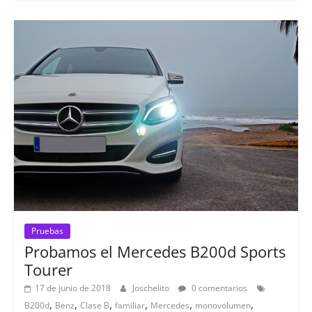
Pruebas
Probamos el Mercedes B200d Sports
Tourer
17 de junio de 2018
Joschelito
0 comentarios
,
,
,
,
,
,
B200d
Benz
Clase B
familiar
Mercedes
monovolumen