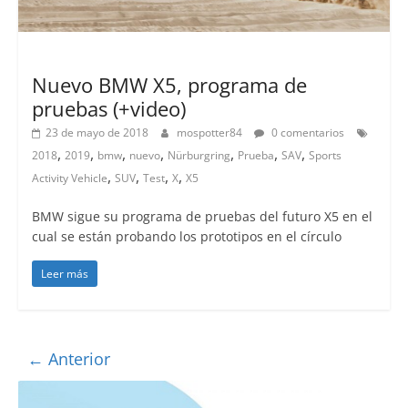
Lanzamientos
Nuevo BMW X5, programa de
pruebas (+video)
23 de mayo de 2018
mospotter84
0 comentarios
,
,
,
,
,
,
,
2018
2019
bmw
nuevo
Nürburgring
Prueba
SAV
Sports
,
,
,
,
Activity Vehicle
SUV
Test
X
X5
BMW sigue su programa de pruebas del futuro X5 en el
cual se están probando los prototipos en el círculo
Leer más
← Anterior