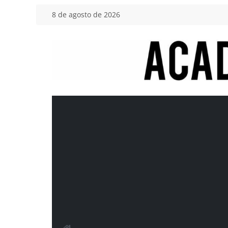
Saltar
8 de agosto de 2026
al
contenido
Academia
del
Motor
Tu
blog
de
coches