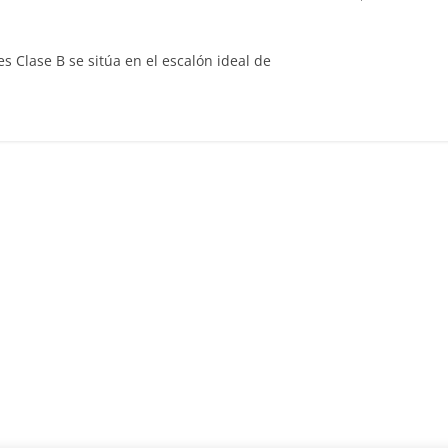
Clásicos
s Clase B se sitúa en el escalón ideal de
Clase S Coupé W140: 30
años de uno de los
Mercedes-Benz más caro
31 de enero de 2022
mospotter84
Seguridad
Llamada a revisión en
Mercedes Clase A fabric
entre 2017-2019
4 de septiembre de 2020
mospotter8
0