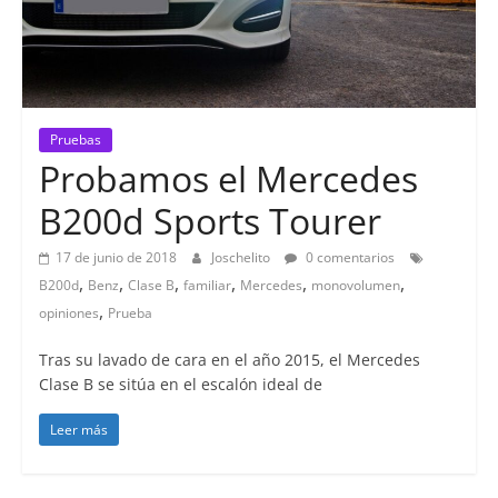
Pruebas
Probamos el Mercedes
B200d Sports Tourer
17 de junio de 2018
Joschelito
0 comentarios
,
,
,
,
,
,
B200d
Benz
Clase B
familiar
Mercedes
monovolumen
,
opiniones
Prueba
Tras su lavado de cara en el año 2015, el Mercedes
Clase B se sitúa en el escalón ideal de
Leer más