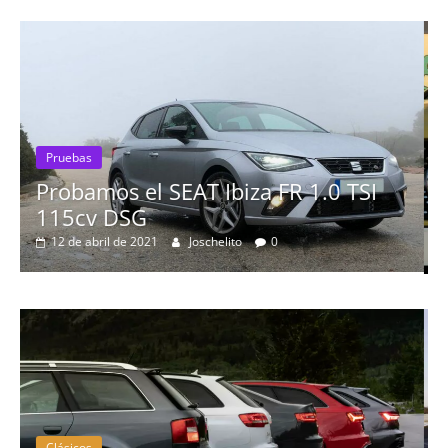
a FR 1.0 TSI
0
Pruebas
Probamos el Mercedes-B
19 de abril de 2020
Joschelito
0