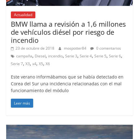
Actualidad
BMW llama a revisión a 1,6 millones
de vehículos diésel por riesgo de
incendio
23 de octubre de 2018
mospotter84
0 comentarios
,
,
,
,
,
,
,
campaña
Diesel
incendio
Serie 3
Serie 4
Serie 5
Serie 6
,
,
,
,
Serie 7
X3
x4
X5
X6
Este verano informábamos que se había detectado en
Corea del Sur una incidencia relacionadas con el mal
funcionamiento del módulo
Leer más