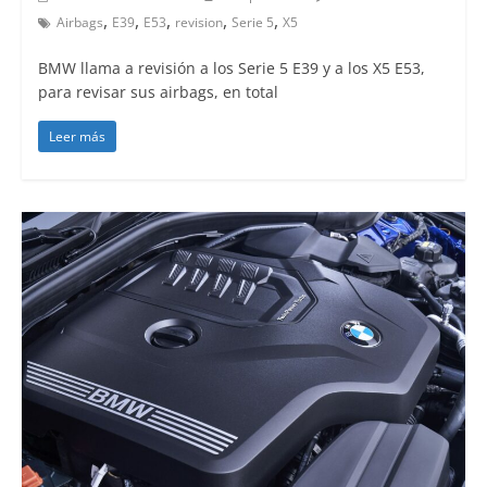
,
,
,
,
,
Airbags
E39
E53
revision
Serie 5
X5
BMW llama a revisión a los Serie 5 E39 y a los X5 E53,
para revisar sus airbags, en total
Leer más