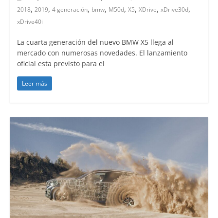
,
,
,
,
,
,
,
,
2018
2019
4 generación
bmw
M50d
X5
XDrive
xDrive30d
xDrive40i
La cuarta generación del nuevo BMW X5 llega al
mercado con numerosas novedades. El lanzamiento
oficial esta previsto para el
Leer más