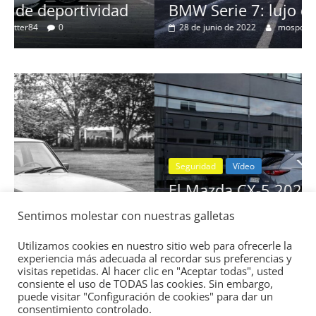
BMW Serie 7: lujo desde 1977
28 de junio de 2022
mospotter84
0
Seguridad
Vídeo
El Mazda CX-5 2022 logra la máxima
nota en las pruebas de seguridad del
Sentimos molestar con nuestras galletas
IIHS
11 de noviembre de 2021
mospotter84
0
Utilizamos cookies en nuestro sitio web para ofrecerle la
experiencia más adecuada al recordar sus preferencias y
visitas repetidas. Al hacer clic en "Aceptar todas", usted
consiente el uso de TODAS las cookies. Sin embargo,
puede visitar "Configuración de cookies" para dar un
consentimiento controlado.