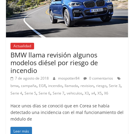
Actualidad
BMW llama revisión algunos
modelos diésel por riesgo de
incendio
7 de agosto de 2018
mospotter84
0 comentarios
,
,
,
,
,
,
,
,
bmw
campaña
EGR
incendio
llamada
revision
riesgo
Serie 3
,
,
,
,
,
,
,
,
Serie 4
Serie 5
Serie 6
Serie 7
vehiculos
X3
x4
X5
X6
Hace unos días se conoció que en Corea se había
detectado una incidencia con el mal funcionamiento del
módulo de
Leer más