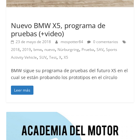
Lanzamientos
Nuevo BMW X5, programa de
pruebas (+video)
23 de mayo de 2018
mospotter84
0 comentarios
,
,
,
,
,
,
,
2018
2019
bmw
nuevo
Nürburgring
Prueba
SAV
Sports
,
,
,
,
Activity Vehicle
SUV
Test
X
X5
BMW sigue su programa de pruebas del futuro X5 en el
cual se están probando los prototipos en el círculo
Leer más