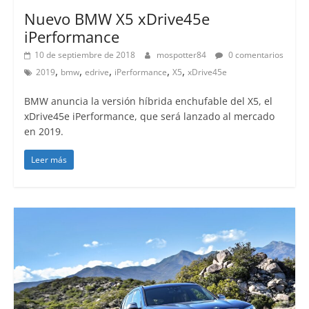
Nuevo BMW X5 xDrive45e
iPerformance
10 de septiembre de 2018
mospotter84
0 comentarios
,
,
,
,
,
2019
bmw
edrive
iPerformance
X5
xDrive45e
BMW anuncia la versión híbrida enchufable del X5, el
xDrive45e iPerformance, que será lanzado al mercado
en 2019.
Leer más