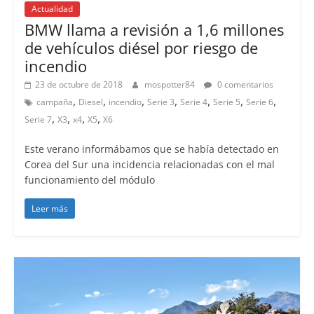
Actualidad
BMW llama a revisión a 1,6 millones
de vehículos diésel por riesgo de
incendio
23 de octubre de 2018
mospotter84
0 comentarios
,
,
,
,
,
,
,
campaña
Diesel
incendio
Serie 3
Serie 4
Serie 5
Serie 6
,
,
,
,
Serie 7
X3
x4
X5
X6
Este verano informábamos que se había detectado en
Corea del Sur una incidencia relacionadas con el mal
funcionamiento del módulo
Leer más