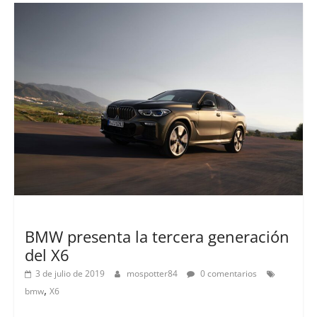
Lanzamientos
BMW presenta la tercera generación
del X6
3 de julio de 2019
mospotter84
0 comentarios
,
bmw
X6