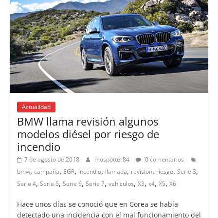
Actualidad
BMW llama revisión algunos
modelos diésel por riesgo de
incendio
7 de agosto de 2018
mospotter84
0 comentarios
,
,
,
,
,
,
,
,
bmw
campaña
EGR
incendio
llamada
revision
riesgo
Serie 3
,
,
,
,
,
,
,
,
Serie 4
Serie 5
Serie 6
Serie 7
vehiculos
X3
x4
X5
X6
Hace unos días se conoció que en Corea se había
detectado una incidencia con el mal funcionamiento del