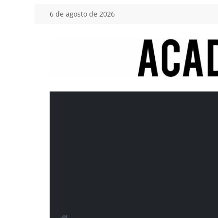
Saltar
6 de agosto de 2026
al
contenido
Academia
del
Motor
Tu
blog
de
coches