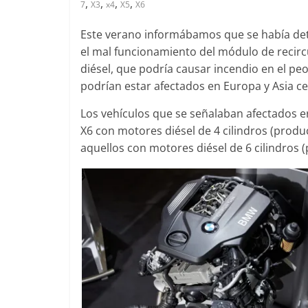
,
,
,
,
7
X3
x4
X5
X6
Este verano informábamos que se había det
el mal funcionamiento del módulo de recir
diésel, que podría causar incendio en el p
Clásicos
podrían estar afectados en Europa y Asia c
Clase S Co
años de uno
Los vehículos que se señalaban afectados era
Mercedes-B
X6 con motores diésel de 4 cilindros (produ
31 de enero de 20
aquellos con motores diésel de 6 cilindros 
Seguridad
Llamada a r
Mercedes Cl
entre 2017
4 de septiembre d
0