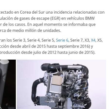
ectado en Corea del Sur una incidencia relacionadas con
culación de gases de escape (EGR) en vehículos BMW
eor de los casos. En aquel momento se informaba que
Clásicos
erca de medio millón de unidades.
upé W140: 30
Audi RS6: 20 años de
 de los
deportividad
n los Serie 3, Serie 4, Serie 5,
Serie 6
, Serie 7, X3,
X4
, X5,
enz más caros
cción desde abril de 2015 hasta septiembre 2016) y
25 de julio de 2022
mospotter84
22
mospotter84
0
(producción desde julio de 2012 hasta junio de 2015).
evisión en
Seguridad
ase A fabricados
50 años del Mercedes-Be
-2019
ESF 13: un experimento 
e 2020
mospotter84
seguridad