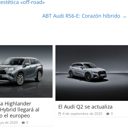
stética «off-road»
ABT Audi RS6-E: Corazón híbrido
→
ta Highlander
El Audi Q2 se actualiza
 Hybrid llegará al
4 de septiembre de 2020
0
o el europeo
yo de 2020
0