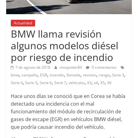
Actualidad
BMW llama revisión
algunos modelos diésel
por riesgo de incendio
7 de agosto de 2018
mospotter84
0 comentarios
,
,
,
,
,
,
,
,
bmw
campaña
EGR
incendio
llamada
revision
riesgo
Serie 3
,
,
,
,
,
,
,
,
Serie 4
Serie 5
Serie 6
Serie 7
vehiculos
X3
x4
X5
X6
Hace unos días se conoció que en Corea se había
detectado una incidencia con el mal
funcionamiento del módulo de recirculación de
gases de escape (EGR) en vehículos BMW diésel,
que podría causar incendio del vehículo.