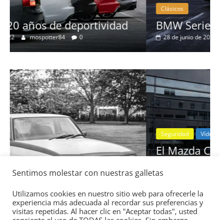
Clásicos
ad
BMW Serie 7: lujo desde 1977
28 de junio de 2022
mospotter84
0
Seguridad
Vídeo
El Mazda CX-5 2022 logra la máxima
nota en las pruebas de seguridad del
Sentimos molestar con nuestras galletas
3:
IIHS
11 de noviembre de 2021
mospotter84
0
Utilizamos cookies en nuestro sitio web para ofrecerle la
experiencia más adecuada al recordar sus preferencias y
visitas repetidas. Al hacer clic en "Aceptar todas", usted