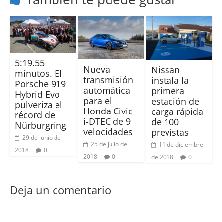
5:19.55
Nueva
Nissan
minutos. El
transmisión
instala la
Porsche 919
automática
primera
Hybrid Evo
para el
estación de
pulveriza el
Honda Civic
carga rápida
récord de
i-DTEC de 9
de 100
Nürburgring
velocidades
previstas
29 de junio de
25 de julio de
11 de diciembre
2018
0
2018
0
de 2018
0
Deja un comentario