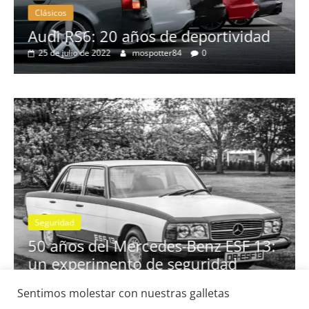
Clásicos
no
Audi RS6: 20 años de deportividad
25 de julio de 2022
mospotter84
0
Seguridad
se
50 años del Mercedes-Benz ESF 13:
un experimento de seguridad
31 de mayo de 2022
mospotter84
0
Sentimos molestar con nuestras galletas