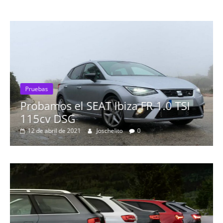
Pruebas
Probamos el SEAT Ibiza FR 1.0 TSI
115cv DSG
12 de abril de 2021
Joschelito
0