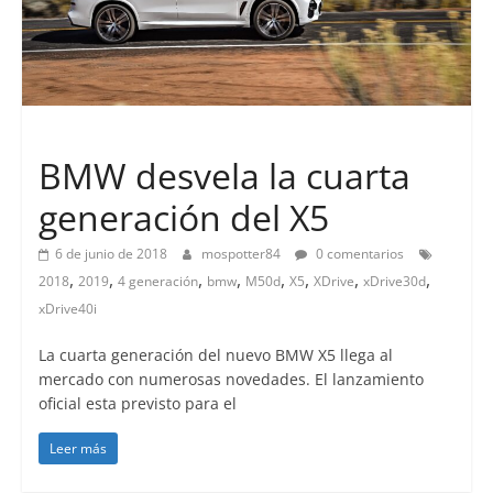
Lanzamientos
BMW desvela la cuarta
generación del X5
6 de junio de 2018
mospotter84
0 comentarios
,
,
,
,
,
,
,
,
2018
2019
4 generación
bmw
M50d
X5
XDrive
xDrive30d
xDrive40i
La cuarta generación del nuevo BMW X5 llega al
mercado con numerosas novedades. El lanzamiento
oficial esta previsto para el
Leer más