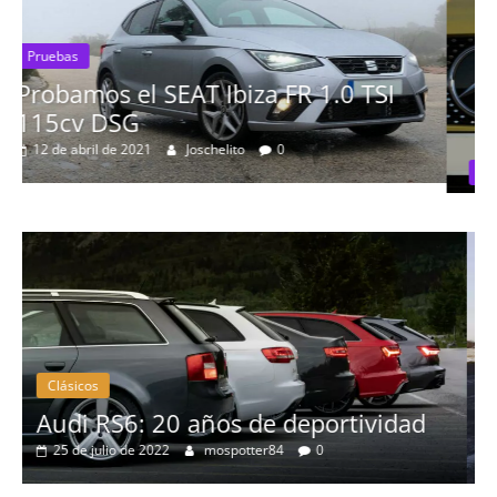
 TSI
Pruebas
Probamos el Mercedes-Benz A20
19 de abril de 2020
Joschelito
0
Clásicos