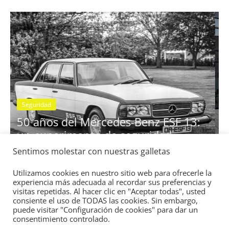
ividad
BMW Serie 7: lujo desde 1977
28 de junio de 2022
mospotter84
0
Seguridad
Vídeo
El Mazda CX-5 2022 logra la má
nota en las pruebas de segurida
Sentimos molestar con nuestras galletas
ESF 13:
IIHS
d
11 de noviembre de 2021
mospotter84
0
Utilizamos cookies en nuestro sitio web para ofrecerle la
experiencia más adecuada al recordar sus preferencias y
visitas repetidas. Al hacer clic en "Aceptar todas", usted
consiente el uso de TODAS las cookies. Sin embargo,
puede visitar "Configuración de cookies" para dar un
consentimiento controlado.