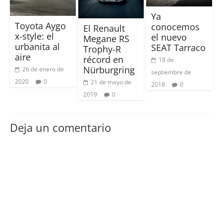
Ya
Toyota Aygo
conocemos
El Renault
x-style: el
el nuevo
Megane RS
urbanita al
SEAT Tarraco
Trophy-R
aire
récord en
18 de
Nürburgring
26 de enero de
septiembre de
2020
0
21 de mayo de
2018
0
2019
0
Deja un comentario