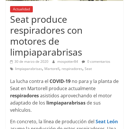
Actualidad
Seat produce
respiradores con
motores de
limpiaparabrisas
30 de marzo de 2020
mospotter84
0 comentarios
,
,
,
limpiaparabrisas
Martorell
respiradores
Seat
La lucha contra el
COVID-19
no para y la planta de
Seat en Martorell produce actualmente
respiradores
asistidos aprovechando el motor
adaptado de los
limpiaparabrisas
de sus
vehículos.
En concreto, la línea de producción del
Seat León
asume la producción de estos respiradores. Una