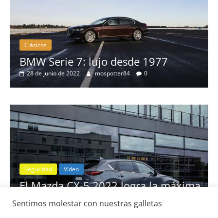
Clásicos
BMW Serie 7: lujo desde 1977
28 de junio de 2022
mospotter84
0
Seguridad
Vídeo
El Mazda CX-5 2022 logra la máxima
nota en las pruebas de seguridad del
Sentimos molestar con nuestras galletas
IIHS