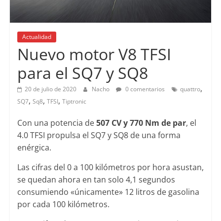
Actualidad
Lanzamientos
Nuevo motor V8 TFSI
para el SQ7 y SQ8
,
20 de julio de 2020
Nacho
0 comentarios
quattro
,
,
,
SQ7
Sq8
TFSI
Tiptronic
Con una potencia de
507 CV y 770 Nm de par
, el
4.0 TFSI propulsa el SQ7 y SQ8 de una forma
enérgica.
Las cifras del 0 a 100 kilómetros por hora asustan,
se quedan ahora en tan solo 4,1 segundos
consumiendo «únicamente» 12 litros de gasolina
por cada 100 kilómetros.