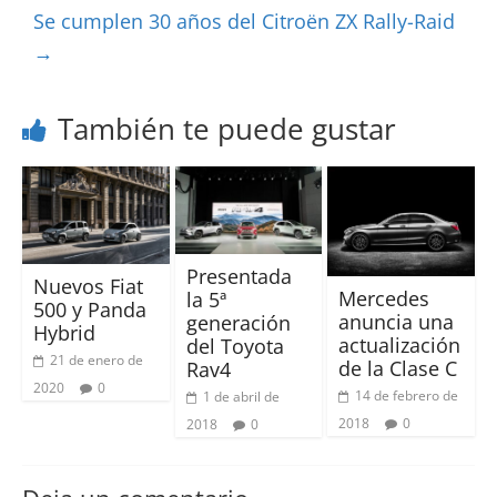
Se cumplen 30 años del Citroën ZX Rally-Raid
→
También te puede gustar
Presentada
Nuevos Fiat
Mercedes
la 5ª
500 y Panda
anuncia una
generación
Hybrid
actualización
del Toyota
21 de enero de
de la Clase C
Rav4
2020
0
14 de febrero de
1 de abril de
2018
0
2018
0