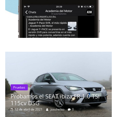
Pruebas
Probamos el SEAT Ibiza FR 1.0 TSI
115cv DSG
12 de abril de 2021
Joschelito
0