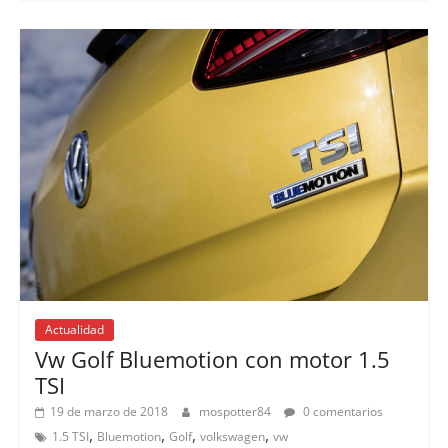
Actualidad
Vw Golf Bluemotion con motor 1.5
TSI
19 de marzo de 2018
mospotter84
0 comentarios
,
,
,
,
1.5 TSI
Bluemotion
Golf
volkswagen
vw