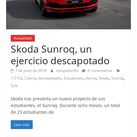
Actualidad
Skoda Sunroq, un
ejercicio descapotado
7 de junio de 2018
mospotter84
0 comentarios
,
,
,
,
,
,
,
1.5 TSI
Cabrio
descapotable
Estudiantes
Karoq
Skoda
Sunroq
SUV
Skoda nos presenta un nuevo proyecto de sus
estudiantes, el Sunroq. Durante ocho meses, un total
de 23 estudiantes de
Leer más