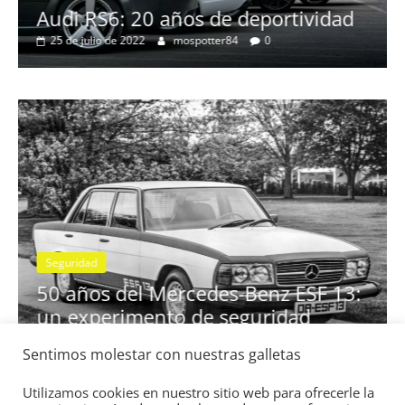
no
Audi RS6: 20 años de deportividad
25 de julio de 2022
mospotter84
0
Seguridad
se
50 años del Mercedes-Benz ESF 13:
un experimento de seguridad
31 de mayo de 2022
mospotter84
0
Sentimos molestar con nuestras galletas
Utilizamos cookies en nuestro sitio web para ofrecerle la