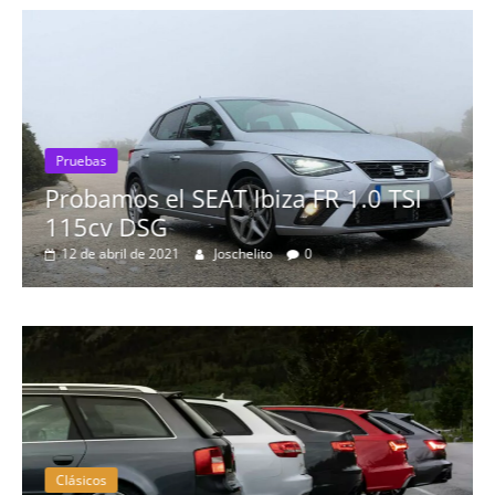
Pruebas
Probamos el SEAT Ibiza FR 1.0 TSI
115cv DSG
12 de abril de 2021
Joschelito
0
Clásicos