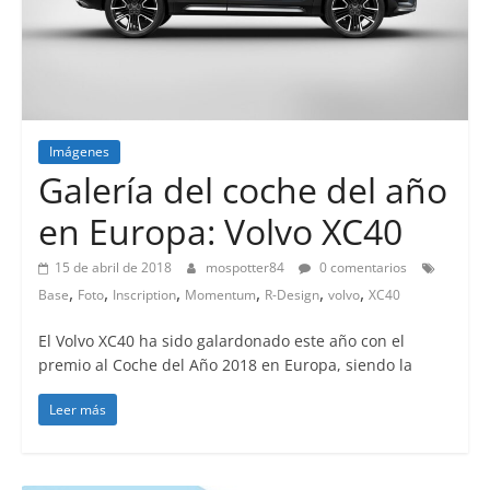
Imágenes
Galería del coche del año
en Europa: Volvo XC40
15 de abril de 2018
mospotter84
0 comentarios
,
,
,
,
,
,
Base
Foto
Inscription
Momentum
R-Design
volvo
XC40
El Volvo XC40 ha sido galardonado este año con el
premio al Coche del Año 2018 en Europa, siendo la
Leer más