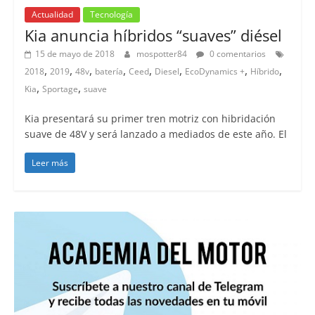
Actualidad
Tecnología
Kia anuncia híbridos “suaves” diésel
15 de mayo de 2018
mospotter84
0 comentarios
,
,
,
,
,
,
,
,
2018
2019
48v
batería
Ceed
Diesel
EcoDynamics +
Híbrido
,
,
Kia
Sportage
suave
Kia presentará su primer tren motriz con hibridación
suave de 48V y será lanzado a mediados de este año. El
Leer más