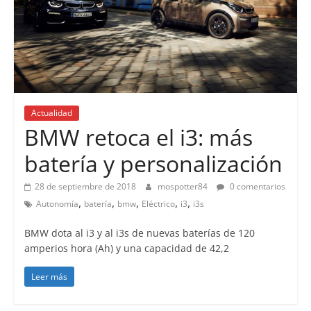
Actualidad
BMW retoca el i3: más
batería y personalización
28 de septiembre de 2018
mospotter84
0 comentarios
,
,
,
,
,
Autonomía
batería
bmw
Eléctrico
i3
i3s
BMW dota al i3 y al i3s de nuevas baterías de 120
amperios hora (Ah) y una capacidad de 42,2
Leer más