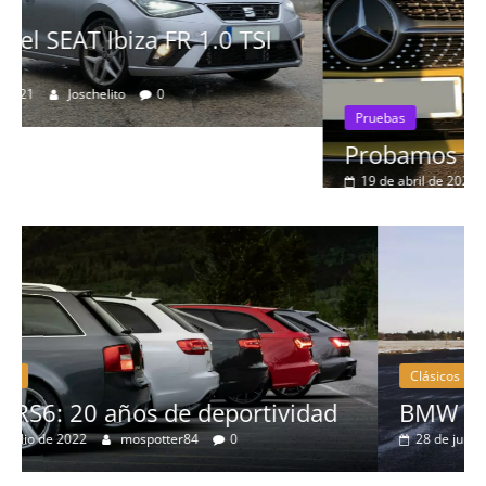
I
Pruebas
Probamos el Mercedes-Benz A200d
19 de abril de 2020
Joschelito
0
Clásicos
dad
BMW Serie 7: lujo desde 1977
28 de junio de 2022
mospotter84
0