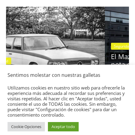
Seguridad
Vídeo
El Mazda CX-5 2022 logra la máxi
nota en las pruebas de seguridad d
Sentimos molestar con nuestras galletas
 13:
IIHS
11 de noviembre de 2021
mospotter84
0
Utilizamos cookies en nuestro sitio web para ofrecerle la
experiencia más adecuada al recordar sus preferencias y
visitas repetidas. Al hacer clic en "Aceptar todas", usted
consiente el uso de TODAS las cookies. Sin embargo,
puede visitar "Configuración de cookies" para dar un
consentimiento controlado.
Cookie Opciones
Aceptar todo
Copyright © 2026
Academia del Motor
. Todos los derechos