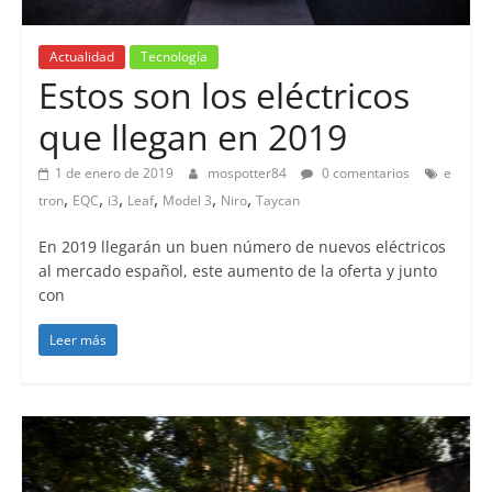
Actualidad
Tecnología
Estos son los eléctricos
que llegan en 2019
1 de enero de 2019
mospotter84
0 comentarios
e
,
,
,
,
,
,
tron
EQC
i3
Leaf
Model 3
Niro
Taycan
En 2019 llegarán un buen número de nuevos eléctricos
al mercado español, este aumento de la oferta y junto
con
Leer más