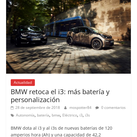
Actualidad
BMW retoca el i3: más batería y
personalización
28 de septiembre de 2018
mospotter84
0 comentarios
,
,
,
,
,
Autonomía
batería
bmw
Eléctrico
i3
i3s
BMW dota al i3 y al i3s de nuevas baterías de 120
amperios hora (Ah) y una capacidad de 42,2