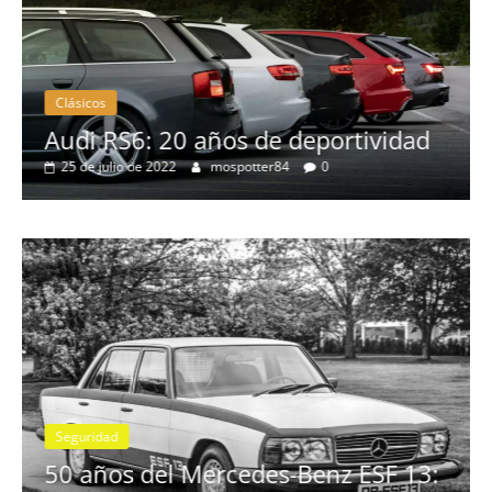
Clásicos
no
Audi RS6: 20 años de deportividad
25 de julio de 2022
mospotter84
0
Seguridad
se
50 años del Mercedes-Benz ESF 13: