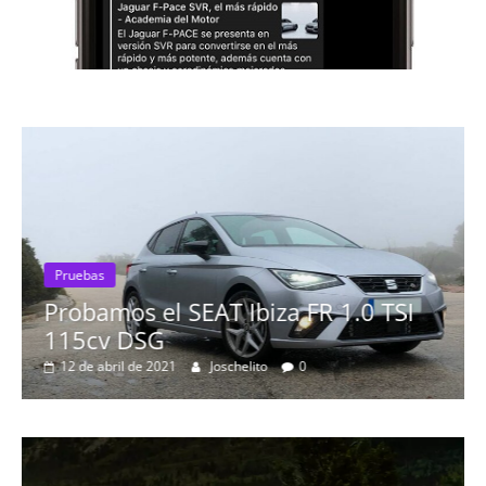
Pruebas
Probamos el SEAT Ibiza FR 1.0 TSI
115cv DSG
12 de abril de 2021
Joschelito
0