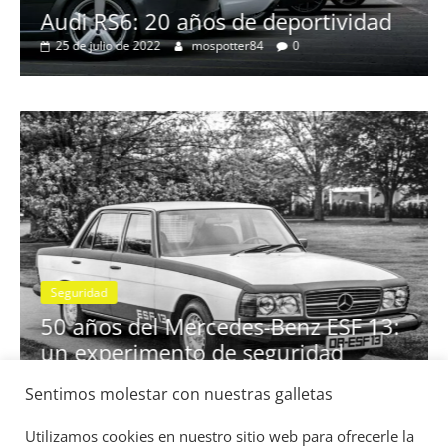
no
Audi RS6: 20 años de deportividad
25 de julio de 2022
mospotter84
0
Seguridad
se
50 años del Mercedes-Benz ESF 13:
un experimento de seguridad
31 de mayo de 2022
mospotter84
0
Sentimos molestar con nuestras galletas
Utilizamos cookies en nuestro sitio web para ofrecerle la