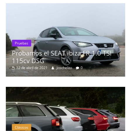
Pruebas
Probamos el SEAT Ibiza FR 1.0 TSI
115cv DSG
12 de abril de 2021
Joschelito
0
Clásicos