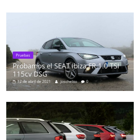
za FR 1.0 TSI
0
Pruebas
Probamos el Mercedes-
19 de abril de 2020
Joschelito
0