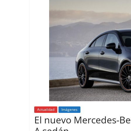
Actualidad
Imágenes
Lanzamientos
El nuevo Mercedes-Benz
A sedán