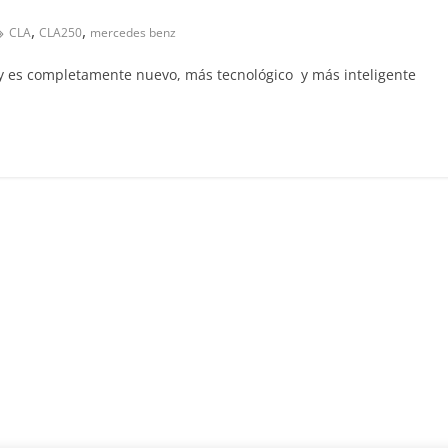
,
,
CLA
CLA250
mercedes benz
Clásicos
Clase S Coupé W140: 30
 y es completamente nuevo, más tecnológico y más inteligente
años de uno de los
Mercedes-Benz más caro
31 de enero de 2022
mospotter84
Seguridad
Llamada a revisión en
Mercedes Clase A fabric
entre 2017-2019
4 de septiembre de 2020
mospotter8
0