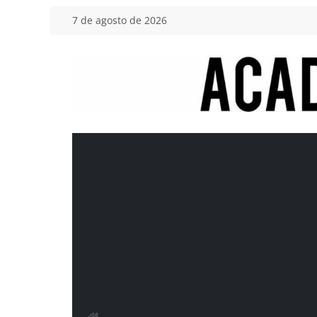
Saltar
7 de agosto de 2026
al
contenido
Academia
del
Motor
Tu
blog
de
coches