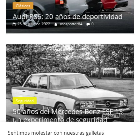
Clásicos
no
Audi RS6: 20 años de deportividad
25 de julio de 2022
mospotter84
0
Seguridad
se
50 años del Mercedes-Benz ESF 13:
un experimento de seguridad
31 de mayo de 2022
mospotter84
0
Sentimos molestar con nuestras galletas