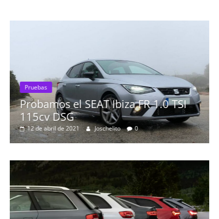
Pruebas
Probamos el SEAT Ibiza FR 1.0 TSI
115cv DSG
12 de abril de 2021
Joschelito
0