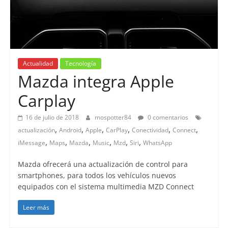
Actualidad
Tecnología
Mazda integra Apple
Carplay
16 de julio de 2018
mospotter84
0 comentarios
,
,
,
,
,
,
actualización
Android
Apple
CarPlay
Conectividad
Connect
,
,
,
,
,
,
iMessage
Maps
Mazda
Music
Mzd
Siri
WhatsApp
Mazda ofrecerá una actualización de control para
smartphones, para todos los vehículos nuevos
equipados con el sistema multimedia MZD Connect
Leer más