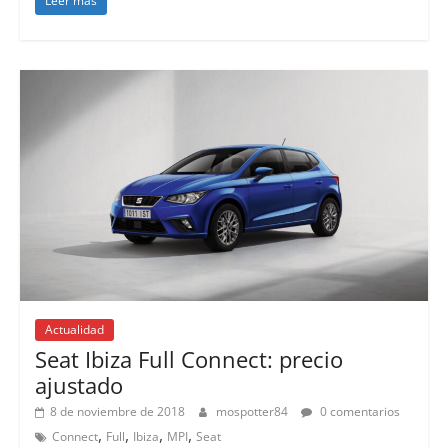
Leer más
Actualidad
Seat Ibiza Full Connect: precio
ajustado
8 de noviembre de 2018
mospotter84
0 comentarios
,
,
,
,
Connect
Full
Ibiza
MPI
Seat