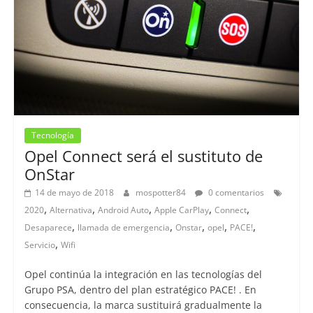
Tecnología
Opel Connect será el sustituto de
OnStar
14 de mayo de 2018
mospotter84
0 comentarios
,
,
,
,
,
2020
Alternativa
Android Auto
Apple CarPlay
Connect
,
,
,
,
,
Desaparece
llamada de emergencia
Onstar
opel
PACE!
,
Servicio
Wifi
Opel continúa la integración en las tecnologías del
Grupo PSA, dentro del plan estratégico PACE! . En
consecuencia, la marca sustituirá gradualmente la