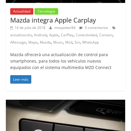
Actualidad
Tecnología
Mazda integra Apple Carplay
16 de julio de 2018
mospotter84
0 comentarios
,
,
,
,
,
,
actualización
Android
Apple
CarPlay
Conectividad
Connect
,
,
,
,
,
,
iMessage
Maps
Mazda
Music
Mzd
Siri
WhatsApp
Mazda ofrecerá una actualización de control para
smartphones, para todos los vehículos nuevos
equipados con el sistema multimedia MZD Connect
Leer más