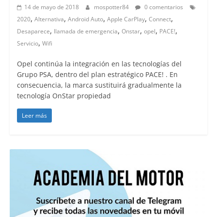
14 de mayo de 2018
mospotter84
0 comentarios
,
,
,
,
,
2020
Alternativa
Android Auto
Apple CarPlay
Connect
,
,
,
,
,
Desaparece
llamada de emergencia
Onstar
opel
PACE!
,
Servicio
Wifi
Opel continúa la integración en las tecnologías del
Grupo PSA, dentro del plan estratégico PACE! . En
consecuencia, la marca sustituirá gradualmente la
tecnología OnStar propiedad
Leer más