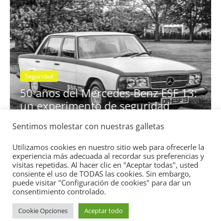
Seguridad
se
50 años del Mercedes-Benz ESF 13:
un experimento de seguridad
31 de mayo de 2022
mospotter84
0
Sentimos molestar con nuestras galletas
Utilizamos cookies en nuestro sitio web para ofrecerle la
experiencia más adecuada al recordar sus preferencias y
visitas repetidas. Al hacer clic en "Aceptar todas", usted
consiente el uso de TODAS las cookies. Sin embargo,
puede visitar "Configuración de cookies" para dar un
Copyright © 2026
Academia del Motor
. Todos los derechos
consentimiento controlado.
reservados.
Cookie Opciones
Aceptar todo
Tema:
ColorMag
por ThemeGrill. Funciona con
WordPress
.