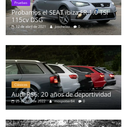
Pruebas
Probamos el SEAT Ibiza FR 1.0 TSI
115cv DSG
12 de abril de 2021
Joschelito
0
Clásicos
no
Audi RS6: 20 años de deportividad
25 de julio de 2022
mospotter84
0