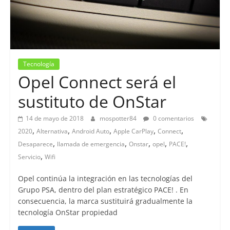
Tecnología
Opel Connect será el
sustituto de OnStar
14 de mayo de 2018
mospotter84
0 comentarios
,
,
,
,
,
2020
Alternativa
Android Auto
Apple CarPlay
Connect
,
,
,
,
,
Desaparece
llamada de emergencia
Onstar
opel
PACE!
,
Servicio
Wifi
Opel continúa la integración en las tecnologías del
Grupo PSA, dentro del plan estratégico PACE! . En
consecuencia, la marca sustituirá gradualmente la
tecnología OnStar propiedad