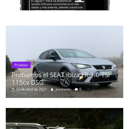
Pruebas
Probamos el SEAT Ibiza FR 1.0 TSI
115cv DSG
12 de abril de 2021
Joschelito
0