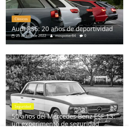
Clásicos
no
Audi RS6: 20 años de deportividad
25 de julio de 2022
mospotter84
0
Seguridad
se
50 años del Mercedes-Benz ESF 13:
un experimento de seguridad