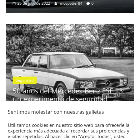
Clásicos
de deportividad
BMW Serie 7: lujo des
ter84
0
28 de junio de 2022
mospotter84
Seguridad
Vídeo
El Mazda CX-5 2022 
nota en las pruebas 
Sentimos molestar con nuestras galletas
edes-Benz ESF 13:
IIHS
de seguridad
11 de noviembre de 2021
mosp
Utilizamos cookies en nuestro sitio web para ofrecerle la
experiencia más adecuada al recordar sus preferencias y
spotter84
0
visitas repetidas. Al hacer clic en "Aceptar todas", usted