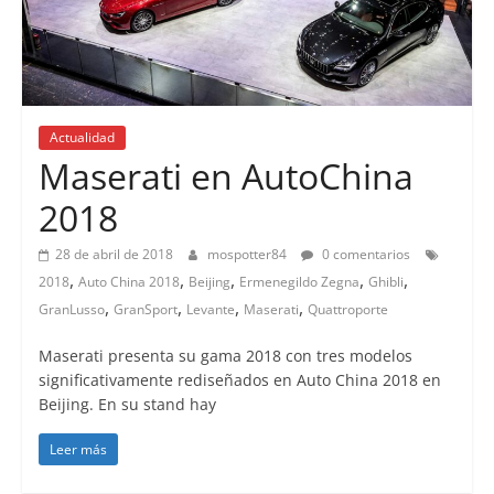
Actualidad
Maserati en AutoChina
2018
28 de abril de 2018
mospotter84
0 comentarios
,
,
,
,
,
2018
Auto China 2018
Beijing
Ermenegildo Zegna
Ghibli
,
,
,
,
GranLusso
GranSport
Levante
Maserati
Quattroporte
Maserati presenta su gama 2018 con tres modelos
significativamente rediseñados en Auto China 2018 en
Beijing. En su stand hay
Leer más