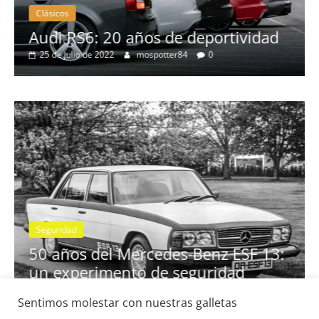
Clásicos
no
Audi RS6: 20 años de deportividad
25 de julio de 2022
mospotter84
0
Seguridad
se
50 años del Mercedes-Benz ESF 13:
un experimento de seguridad
31 de mayo de 2022
mospotter84
0
Sentimos molestar con nuestras galletas