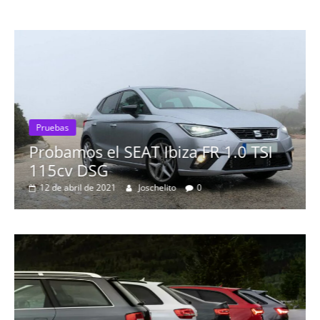
Pruebas
Probamos el SEAT Ibiza FR 1.0 TSI
115cv DSG
12 de abril de 2021
Joschelito
0