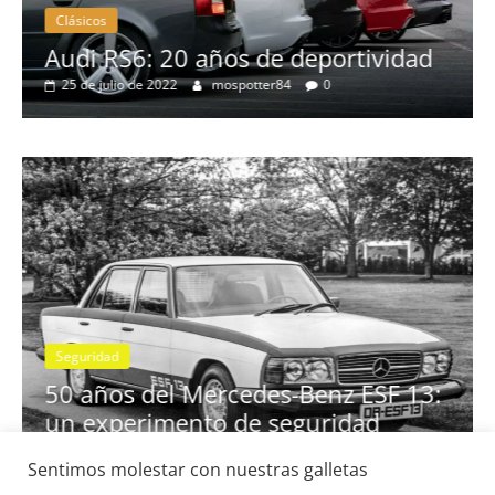
Clásicos
no
Audi RS6: 20 años de deportividad
25 de julio de 2022
mospotter84
0
Seguridad
se
50 años del Mercedes-Benz ESF 13:
un experimento de seguridad
31 de mayo de 2022
mospotter84
0
Sentimos molestar con nuestras galletas