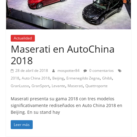
Actualidad
Maserati en AutoChina
2018
28 de abril de 2018
mospotter84
0 comentarios
,
,
,
,
,
2018
Auto China 2018
Beijing
Ermenegildo Zegna
Ghibli
,
,
,
,
GranLusso
GranSport
Levante
Maserati
Quattroporte
Maserati presenta su gama 2018 con tres modelos
significativamente rediseñados en Auto China 2018 en
Beijing. En su stand hay
Leer más