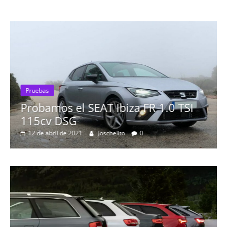
Pruebas
Probamos el SEAT Ibiza FR 1.0 TSI
115cv DSG
12 de abril de 2021
Joschelito
0