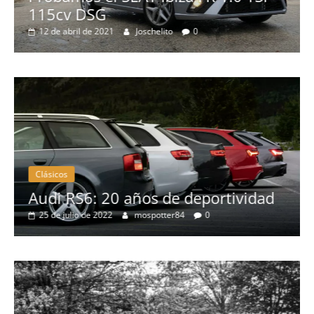
115cv DSG
12 de abril de 2021
Joschelito
0
Clásicos
no
Audi RS6: 20 años de deportividad
25 de julio de 2022
mospotter84
0