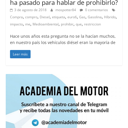
ha pasado para hablar de prohibirlo?
3 de agosto de 2018
mospotter84
0 comentarios
,
,
,
,
,
,
,
,
Compra
compro
Diesel
etiqueta
euro6
Gas
Gasolina
Híbrido
,
,
,
,
,
impacto
me
Medioambiental
prohibir
que
restriccion
Hace unos años esta pregunta no se la hacían muchos,
en nuestro país los vehículos diésel eran la mayoría de
Leer más