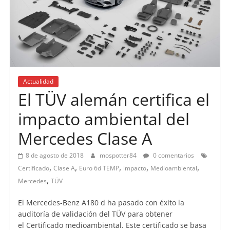
Actualidad
El TÜV alemán certifica el
impacto ambiental del
Mercedes Clase A
8 de agosto de 2018
mospotter84
0 comentarios
,
,
,
,
,
Certificado
Clase A
Euro 6d TEMP
impacto
Medioambiental
,
Mercedes
TÜV
El Mercedes-Benz A180 d ha pasado con éxito la
auditoría de validación del TÜV para obtener
el Certificado medioambiental. Este certificado se basa