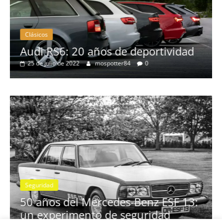
Clásicos
no
Audi RS6: 20 años de deportividad
25 de julio de 2022
mospotter84
0
Seguridad
se
50 años del Mercedes-Benz ESF 13:
un experimento de seguridad