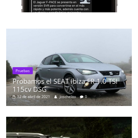
Pruebas
Probamos el SEAT Ibiza FR 1.0 TSI
115cv DSG
12 de abril de 2021
Joschelito
0