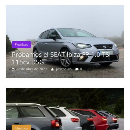
Pruebas
Probamos el SEAT Ibiza FR 1.0 TSI
115cv DSG
12 de abril de 2021
Joschelito
0
Clásicos