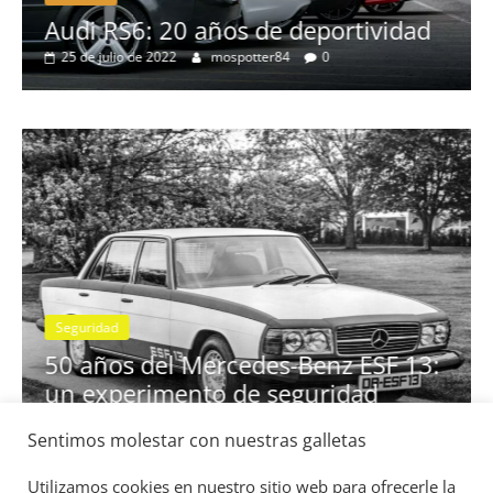
no
Audi RS6: 20 años de deportividad
25 de julio de 2022
mospotter84
0
Seguridad
se
50 años del Mercedes-Benz ESF 13:
un experimento de seguridad
31 de mayo de 2022
mospotter84
0
Sentimos molestar con nuestras galletas
Utilizamos cookies en nuestro sitio web para ofrecerle la