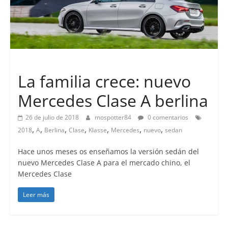
Lanzamientos
La familia crece: nuevo
Mercedes Clase A berlina
26 de julio de 2018
mospotter84
0 comentarios
,
,
,
,
,
,
,
2018
A
Berlina
Clase
Klasse
Mercedes
nuevo
sedan
Hace unos meses os enseñamos la versión sedán del
nuevo Mercedes Clase A para el mercado chino, el
Mercedes Clase
Leer más