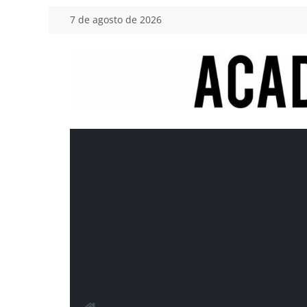
Saltar
7 de agosto de 2026
al
contenido
Academia
del
Motor
Tu
blog
de
coches