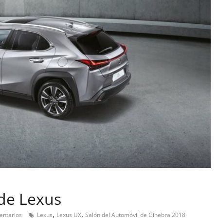
Pruebas
Pequeño gran amor:
probamos el Smart fortw
EQ
 de Lexus
14 de febrero de 2019
Joschelito
,
,
entarios
Lexus
Lexus UX
Salón del Automóvil de Ginebra 2018