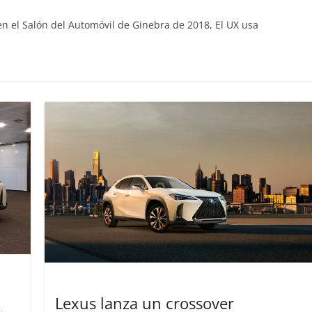
n el Salón del Automóvil de Ginebra de 2018, El UX usa
Clásicos
Clase S Coupé W140: 30
años de uno de los
Mercedes-Benz más caro
31 de enero de 2022
mospotter84
Seguridad
Llamada a revisión en
Mercedes Clase A fabric
entre 2017-2019
4 de septiembre de 2020
mospotter8
0
Lanzamientos
Lexus lanza un crossover