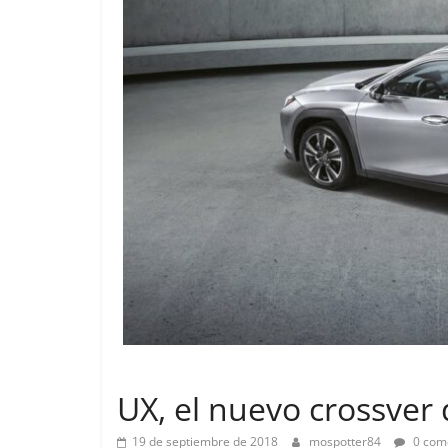
Lanzamientos
UX, el nuevo crossver
19 de septiembre de 2018
mospotter84
0 com