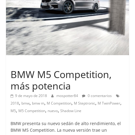
Lanzamientos
BMW M5 Competition,
más potencia
9 de mayo de 2018
mospotter84
0 comentarios
,
,
,
,
,
,
2018
bmw
bmw m
M Competition
M Steptronic
M TwinPower
,
,
,
M5
M5 Competition
nuevo
Shadow Line
BMW presenta su nuevo sedán de alto rendimiento, el
BMW M5 Competition. La nueva versión trae un