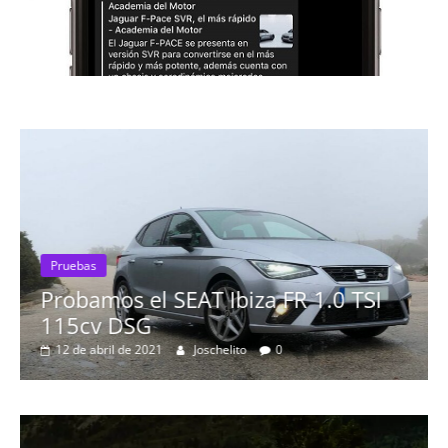
Pruebas
Probamos el SEAT Ibiza FR 1.0 TSI
115cv DSG
12 de abril de 2021
Joschelito
0