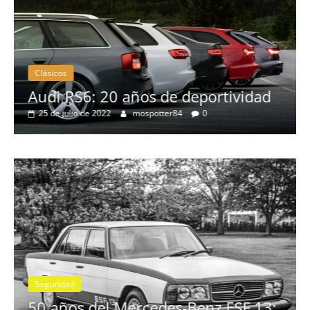
Clásicos
no
Audi RS6: 20 años de deportividad
25 de julio de 2022
mospotter84
0
Seguridad
se
50 años del Mercedes-Benz ESF 13: