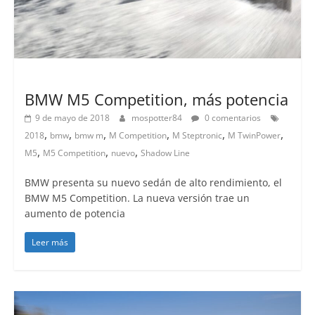
Lanzamientos
BMW M5 Competition, más potencia
9 de mayo de 2018
mospotter84
0 comentarios
,
,
,
,
,
,
2018
bmw
bmw m
M Competition
M Steptronic
M TwinPower
,
,
,
M5
M5 Competition
nuevo
Shadow Line
BMW presenta su nuevo sedán de alto rendimiento, el
BMW M5 Competition. La nueva versión trae un
aumento de potencia
Leer más