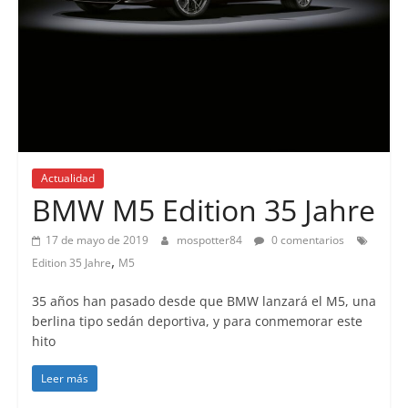
Actualidad
BMW M5 Edition 35 Jahre
17 de mayo de 2019
mospotter84
0 comentarios
,
Edition 35 Jahre
M5
35 años han pasado desde que BMW lanzará el M5, una
berlina tipo sedán deportiva, y para conmemorar este
hito
Leer más