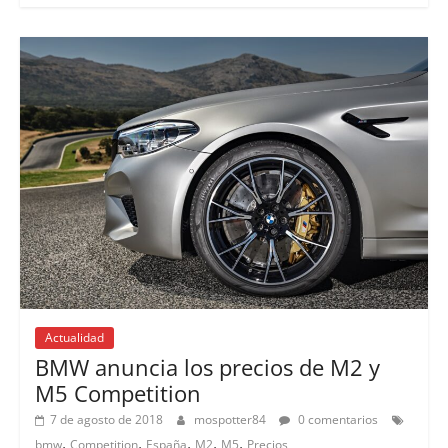
Actualidad
BMW anuncia los precios de M2 y
M5 Competition
7 de agosto de 2018
mospotter84
0 comentarios
,
,
,
,
,
bmw
Competition
España
M2
M5
Precios