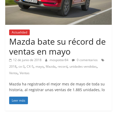
Actualidad
Mazda bate su récord de
ventas en mayo
12 de junio de 2018
mospotter84
0 comentarios
,
,
,
,
,
,
,
2018
cx-3
CX-5
mayo
Mazda
record
unidades vendidas
,
Venta
Ventas
Mazda ha registrado el mejor mes de mayo de toda su
historia, al registrar unas ventas de 1.885 unidades, lo
Leer más