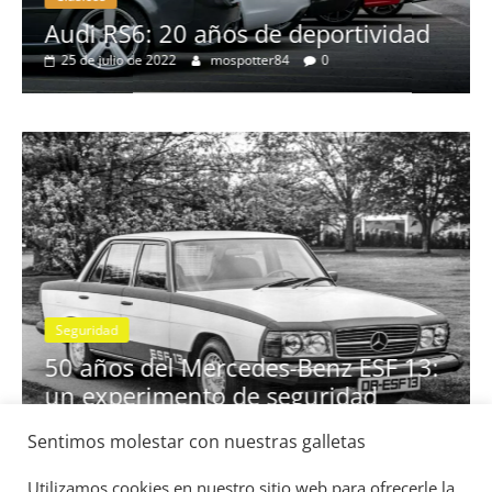
no
Audi RS6: 20 años de deportividad
25 de julio de 2022
mospotter84
0
Seguridad
se
50 años del Mercedes-Benz ESF 13:
un experimento de seguridad
31 de mayo de 2022
mospotter84
0
Sentimos molestar con nuestras galletas
Utilizamos cookies en nuestro sitio web para ofrecerle la