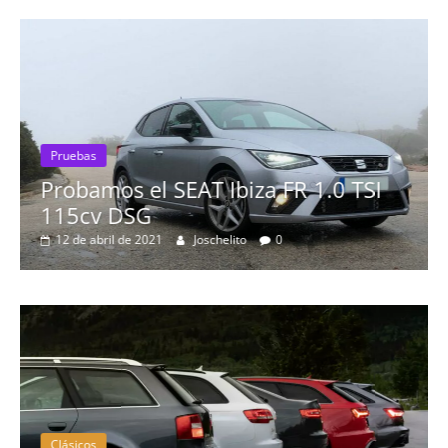
Pruebas
Probamos el SEAT Ibiza FR 1.0 TSI
115cv DSG
12 de abril de 2021
Joschelito
0
Clásicos