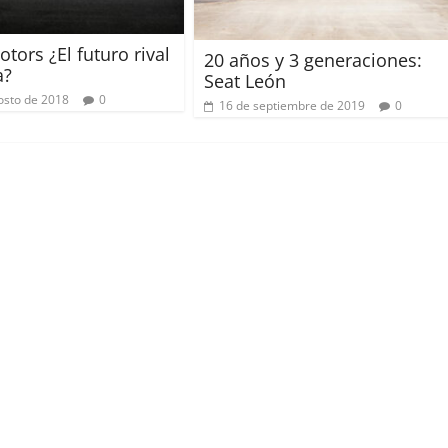
tors ¿El futuro rival
20 años y 3 generaciones:
a?
Seat León
osto de 2018
0
16 de septiembre de 2019
0