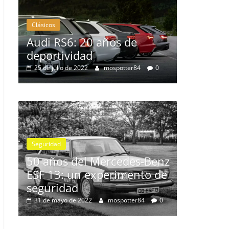
Clásicos
ños de
BMW Serie 7: lujo desde
1977
mospotter84
0
28 de junio de 2022
mospotter84
0
Seguridad
Vídeo
El Mazda CX-5 2022 logra la
máxima nota en las prueba
ercedes-Benz
de seguridad del IIHS
perimento de
11 de noviembre de 2021
mospotter84
0