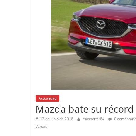
Pr
Actualidad
Pe
Mazda bate su récord
pr
E
12 de junio de 2018
mospotter84
0 comentari
14
Ventas