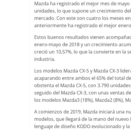
Mazda ha registrado el mejor mes de mayo de
unidades, lo que supone un crecimiento del 
mercado. Con este son cuatro los meses en 
anteriormente ha registrado el mejor enero, 
C
Estos buenos resultados vienen acompañado
C
enero-mayo de 2018 y un crecimiento acumu
a
creció un 10,57%, lo que la convierte en la
M
industria.
Los modelos Mazda CX-5 y Mazda CX-3 lider
acaparando entre ambos el 65% del total de 
obstenta el Mazda CX-5, con 3.790 unidades
seguido del Mazda CX-3, con unas ventas de 
L
los modelos Mazda3 (18%), Mazda2 (8%), Ma
M
A comienzos de 2019, Mazda iniciará una n
e
modelos, que llegará de la mano del nuevo
lenguaje de diseño KODO evolucionado y la t
0