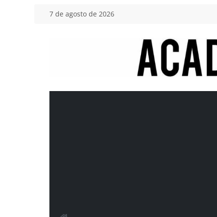
Saltar
7 de agosto de 2026
al
contenido
Academia
del
Motor
Tu
blog
de
coches