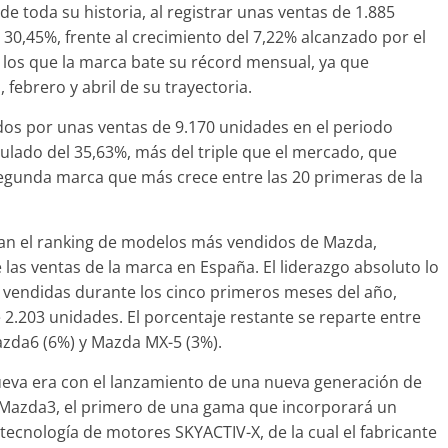
 toda su historia, al registrar unas ventas de 1.885
30,45%, frente al crecimiento del 7,22% alcanzado por el
los que la marca bate su récord mensual, ya que
febrero y abril de su trayectoria.
lásicos
Clásicos
s por unas ventas de 9.170 unidades en el periodo
lase S Coupé W140: 30
Audi RS6: 20 a
lado del 35,63%, más del triple que el mercado, que
ños de uno de los
deportividad
 segunda marca que más crece entre las 20 primeras de la
ercedes-Benz más caros
25 de julio de 2022
31 de enero de 2022
mospotter84
0
an el ranking de modelos más vendidos de Mazda,
las ventas de la marca en España. El liderazgo absoluto lo
 vendidas durante los cinco primeros meses del año,
Seguridad
2.203 unidades. El porcentaje restante se reparte entre
lamada a revisión en
zda6 (6%) y Mazda MX-5 (3%).
Seguridad
ercedes Clase A fabricados
50 años del M
ueva era con el lanzamiento de una nueva generación de
ntre 2017-2019
ESF 13: un ex
 Mazda3, el primero de una gama que incorporará un
4 de septiembre de 2020
mospotter84
seguridad
ecnología de motores SKYACTIV-X, de la cual el fabricante