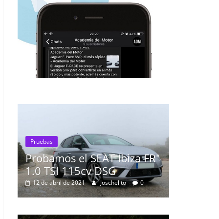
T Ibiza FR
SG
Pruebas
schelito
0
Probamos el Mercedes-Benz
A200d
19 de abril de 2020
Joschelito
0