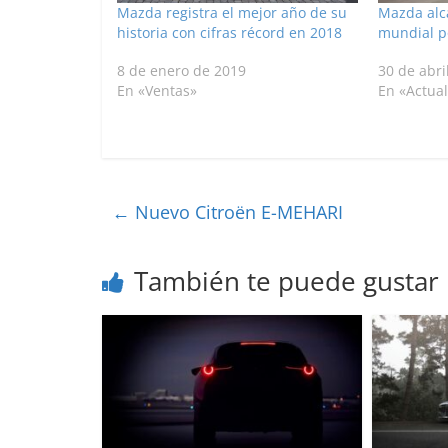
Mazda registra el mejor año de su
Mazda alc
historia con cifras récord en 2018
mundial po
8 de enero de 2019
30 de abri
En «Ventas»
En «Actua
←
Nuevo Citroën E-MEHARI
También te puede gustar