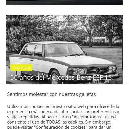
Clásicos
rtividad
BMW Serie 7: lujo desde 1977
28 de junio de 2022
mospotter84
0
Seguridad
Vídeo
El Mazda CX-5 2022 logra la 
nota en las pruebas de seguri
Sentimos molestar con nuestras galletas
z ESF 13:
IIHS
idad
11 de noviembre de 2021
mospotter84
0
Utilizamos cookies en nuestro sitio web para ofrecerle la
experiencia más adecuada al recordar sus preferencias y
visitas repetidas. Al hacer clic en "Aceptar todas", usted
consiente el uso de TODAS las cookies. Sin embargo,
puede visitar "Configuración de cookies" para dar un