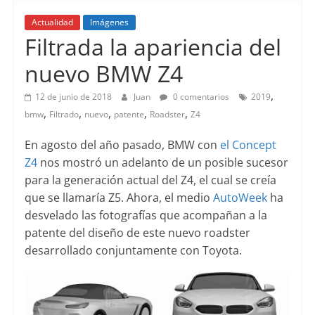
Actualidad
Imágenes
Filtrada la apariencia del
nuevo BMW Z4
,
12 de junio de 2018
Juan
0 comentarios
2019
,
,
,
,
,
bmw
Filtrado
nuevo
patente
Roadster
Z4
En agosto del año pasado, BMW con
el Concept
Z4
nos mostró un adelanto de un posible sucesor
para la generación actual del Z4, el cual se creía
que se llamaría Z5. Ahora, el medio
AutoWeek
ha
desvelado las fotografías que acompañan a la
patente del diseño de este nuevo roadster
desarrollado conjuntamente con Toyota.