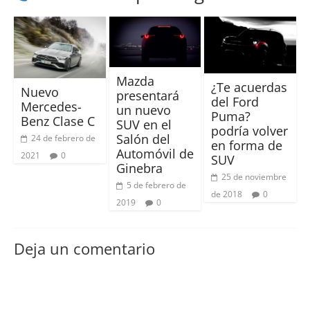
Mazda
¿Te acuerdas
Nuevo
presentará
del Ford
Mercedes-
un nuevo
Puma?
Benz Clase C
SUV en el
podría volver
Salón del
24 de febrero de
en forma de
Automóvil de
2021
0
SUV
Ginebra
25 de noviembre
5 de febrero de
de 2018
0
2019
0
Deja un comentario