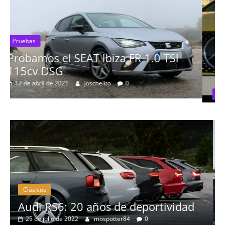
0 TSI
Pruebas
Probamos el Mercedes-Benz A2
19 de abril de 2020
Joschelito
0