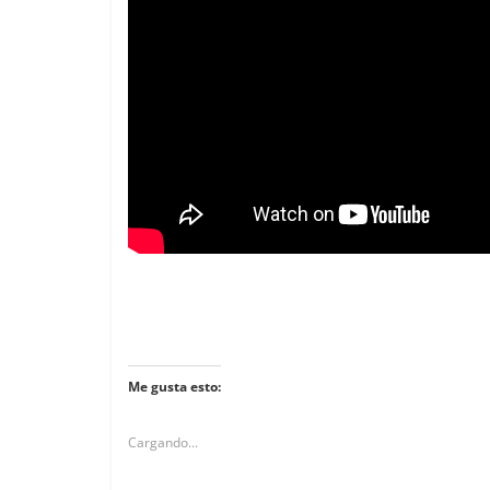
mospotter84
0
Me gusta esto:
Cargando...