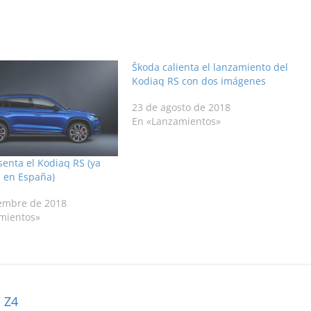
Škoda calienta el lanzamiento del
Kodiaq RS con dos imágenes
23 de agosto de 2018
En «Lanzamientos»
enta el Kodiaq RS (ya
e en España)
iembre de 2018
mientos»
 Z4