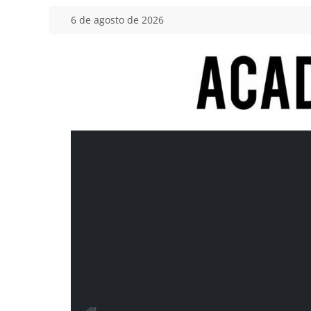
Saltar
6 de agosto de 2026
al
contenido
Academia
del
Motor
Tu
blog
de
coches