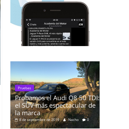
Pruebas
udi Q8 50 TDI:
El Seat León 1.6 TDI 115cv 
pectacular de
prueba
16 de agosto de 2019
mospotter84
0
19
Nacho
0