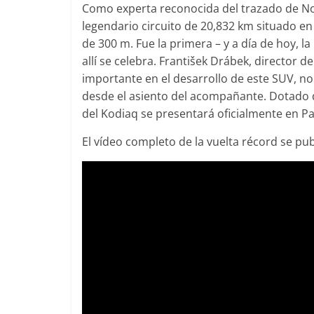
Como experta reconocida del trazado de Nor
legendario circuito de 20,832 km situado en 
de 300 m. Fue la primera – y a día de hoy, l
Clásicos
allí se celebra. František Drábek, director
ños de
BMW Serie 7: lujo desde
importante en el desarrollo de este SUV, n
desde el asiento del acompañante. Dotado d
1977
del Kodiaq se presentará oficialmente en P
ospotter84
0
28 de junio de 2022
mospotter84
0
El vídeo completo de la vuelta récord se publ
Seguridad
Vídeo
El Mazda CX-5 2022 logra la
máxima nota en las pruebas
rcedes-Benz
de seguridad del IIHS
erimento de
11 de noviembre de 2021
mospotter84
0