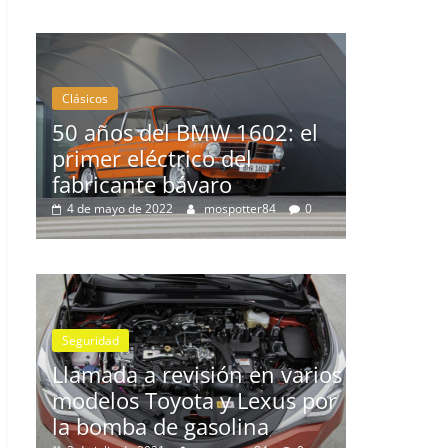
 BMW 1602: el
Clásicos
rico del
bávaro
La serie 300 de Peugeot
mospotter84
0
3 de febrero de 2022
mospotter84
Seguridad
Llamada a revisión en los
visión en varios
Mercedes Clase A y GLB c
ota y Lexus por
cambio automático 7G-D
 gasolina
11 de diciembre de 2020
mospotter84
0
mospotter84
0