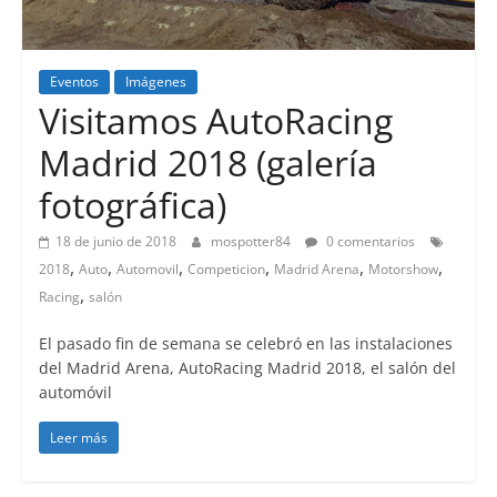
Eventos
Imágenes
Visitamos AutoRacing
Madrid 2018 (galería
fotográfica)
18 de junio de 2018
mospotter84
0 comentarios
,
,
,
,
,
,
2018
Auto
Automovil
Competicion
Madrid Arena
Motorshow
,
Racing
salón
El pasado fin de semana se celebró en las instalaciones
del Madrid Arena, AutoRacing Madrid 2018, el salón del
automóvil
Leer más