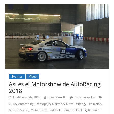
Eventos
Vídeo
Así es el Motorshow de AutoRacing
2018
16 de junio de 2018
mospotter84
0 comentarios
,
,
,
,
,
,
,
2018
Autoracing
Derrapaje
Derrape
Drift
Drifting
Exhibicion
,
,
,
,
Madrid Arena
Motorshow
Paddock
Peugeot 308 GTi
Renault 5