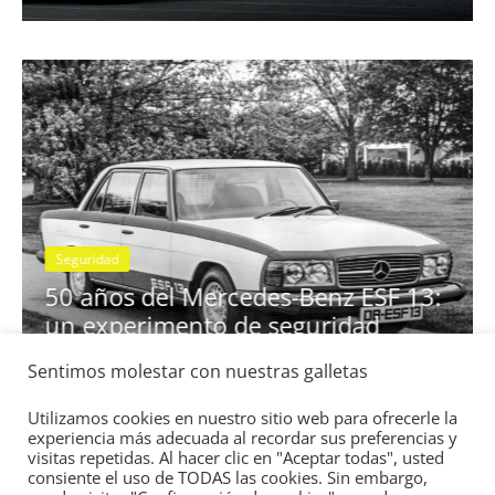
25 de julio de 2022
mospotter84
0
S
E
Seguridad
n
50 años del Mercedes-Benz ESF 13:
I
un experimento de seguridad
Sentimos molestar con nuestras galletas
31 de mayo de 2022
mospotter84
0
Utilizamos cookies en nuestro sitio web para ofrecerle la
experiencia más adecuada al recordar sus preferencias y
visitas repetidas. Al hacer clic en "Aceptar todas", usted
consiente el uso de TODAS las cookies. Sin embargo,