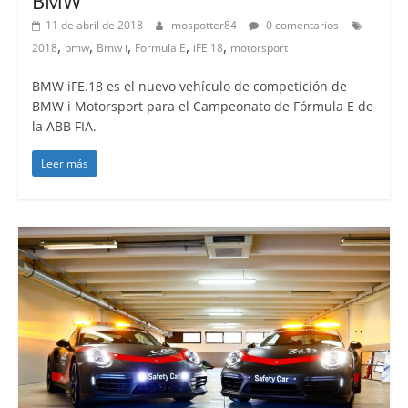
BMW
11 de abril de 2018
mospotter84
0 comentarios
,
,
,
,
,
2018
bmw
Bmw i
Formula E
iFE.18
motorsport
BMW iFE.18 es el nuevo vehículo de competición de
BMW i Motorsport para el Campeonato de Fórmula E de
la ABB FIA.
Leer más