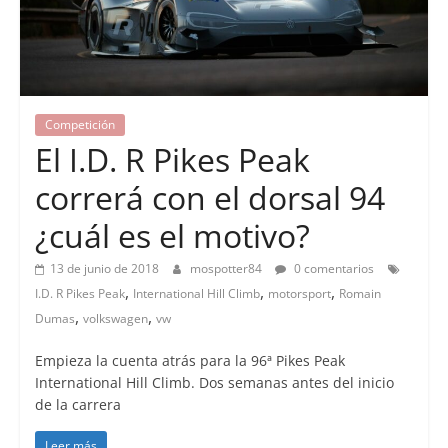
Competición
El I.D. R Pikes Peak
correrá con el dorsal 94
¿cuál es el motivo?
13 de junio de 2018
mospotter84
0 comentarios
,
,
,
I.D. R Pikes Peak
International Hill Climb
motorsport
Romain
,
,
Dumas
volkswagen
vw
Empieza la cuenta atrás para la 96ª Pikes Peak
International Hill Climb. Dos semanas antes del inicio
de la carrera
Leer más