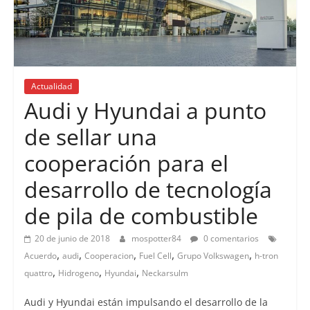
Actualidad
Audi y Hyundai a punto
de sellar una
cooperación para el
desarrollo de tecnología
de pila de combustible
20 de junio de 2018
mospotter84
0 comentarios
,
,
,
,
,
Acuerdo
audi
Cooperacion
Fuel Cell
Grupo Volkswagen
h-tron
,
,
,
quattro
Hidrogeno
Hyundai
Neckarsulm
Audi y Hyundai están impulsando el desarrollo de la