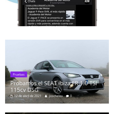
Pruebas
Probamos el SEAT Ibiza FR 1.0 TSI
115cv DSG
12 de abril de 2021
Joschelito
0