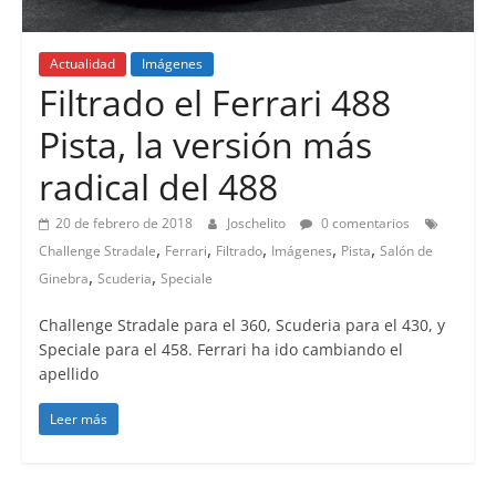
Actualidad
Imágenes
Filtrado el Ferrari 488
Pista, la versión más
radical del 488
20 de febrero de 2018
Joschelito
0 comentarios
,
,
,
,
,
Challenge Stradale
Ferrari
Filtrado
Imágenes
Pista
Salón de
,
,
Ginebra
Scuderia
Speciale
Challenge Stradale para el 360, Scuderia para el 430, y
Speciale para el 458. Ferrari ha ido cambiando el
apellido
Leer más