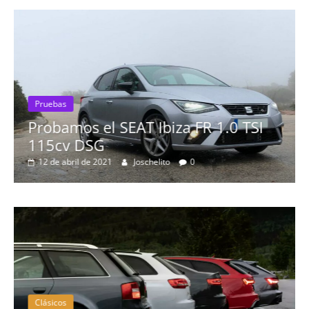
Pruebas
Probamos el SEAT Ibiza FR 1.0 TSI
115cv DSG
12 de abril de 2021
Joschelito
0
Clásicos