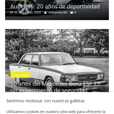
no
Audi RS6: 20 años de deportividad
25 de julio de 2022
mospotter84
0
Seguridad
se
50 años del Mercedes-Benz ESF 13:
un experimento de seguridad
31 de mayo de 2022
mospotter84
0
Sentimos molestar con nuestras galletas
Utilizamos cookies en nuestro sitio web para ofrecerle la